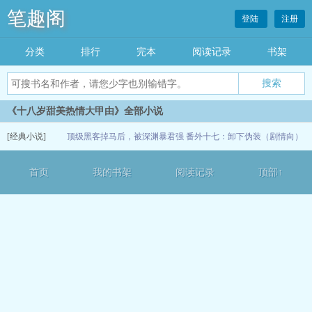
笔趣阁
登陆
注册
分类
排行
完本
阅读记录
书架
《十八岁甜美热情大甲由》全部小说
[经典小说]
顶级黑客掉马后，被深渊暴君强
番外十七：卸下伪装（剧情向）
制ai（星际 1v1 H）
05-27
首页
我的书架
阅读记录
顶部↑