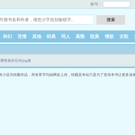
账号：
科幻
言情
其他
经典
同人
高辣
耽美
情欲
古耽
费爸爸的任何jing液
有小说为转载作品，所有章节均由网友上传，转载至本站只是为了宣传本书让更多读