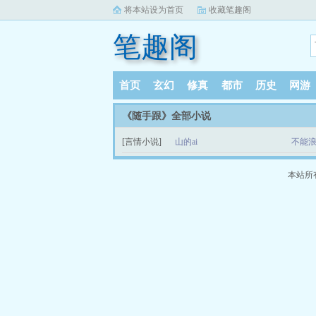
将本站设为首页
收藏笔趣阁
笔趣阁
首页
玄幻
修真
都市
历史
网游
《随手跟》全部小说
[言情小说]
山的ai
不能浪
本站所