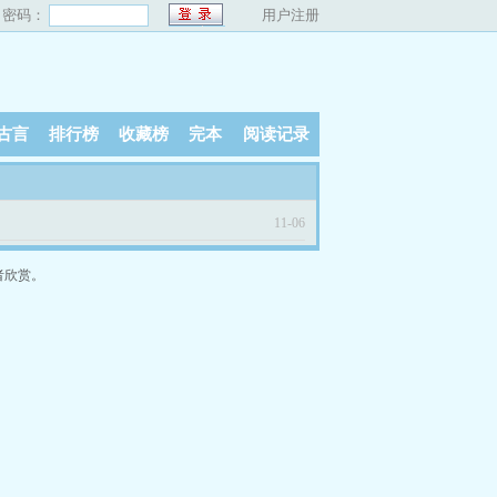
密码：
用户注册
古言
排行榜
收藏榜
完本
阅读记录
11-06
者欣赏。