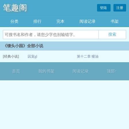
笔趣阁
登陆
注册
分类
排行
完本
阅读记录
书架
《馒头小园》全部小说
[经典小说]
囚宠gl
第十二章 獾油
05-15
首页
我的书架
阅读记录
顶部↑