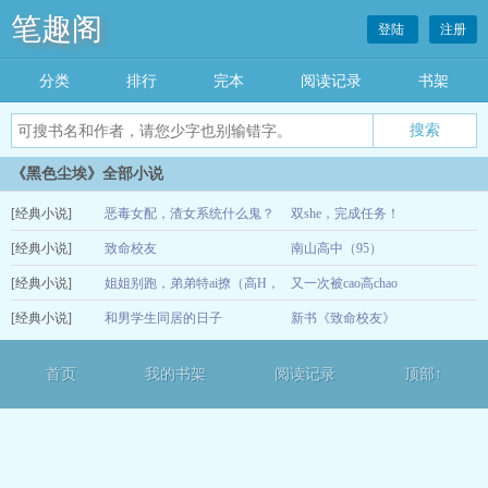
笔趣阁
登陆
注册
分类
排行
完本
阅读记录
书架
《黑色尘埃》全部小说
[经典小说]
恶毒女配，渣女系统什么鬼？
双she，完成任务！
[经典小说]
（NPH）
致命校友
南山高中（95）
01-02
[经典小说]
姐姐别跑，弟弟特ai撩（高H，
又一次被cao高chao
07-15
[经典小说]
1V1）
和男学生同居的日子
新书《致命校友》
07-15
06-08
首页
我的书架
阅读记录
顶部↑