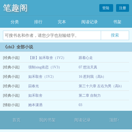
笔趣阁
登陆
注册
分类
排行
完本
阅读记录
书架
《zhi》全部小说
[经典小说]
【新】如禾取舍（1V2）
跟着心走
[经典小说]
强制xing依恋（1V3）
07 想法天真
05-06
[经典小说]
如禾取舍（1V2）
16 惹到我（高h）
01-17
[经典小说]
囚春光
第三十六章 左右为男（高h）
01-17
[经典小说]
如禾取舍
第二章 自制力
11-12
[情欲小说]
她本潇洒
03
10-17
08-13
首页
我的书架
阅读记录
顶部↑