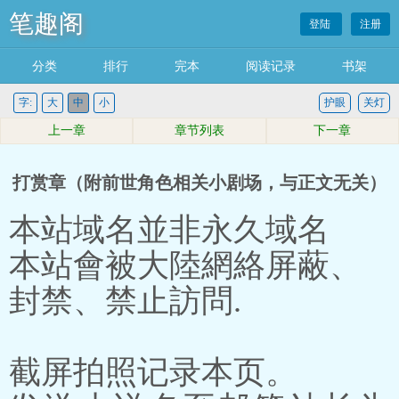
笔趣阁
登陆
注册
分类
排行
完本
阅读记录
书架
字:
大
中
小
护眼
关灯
上一章
章节列表
下一章
打赏章（附前世角色相关小剧场，与正文无关）
本站域名並非永久域名
本站會被大陸網絡屏蔽、
封禁、禁止訪問.
截屏拍照记录本页。