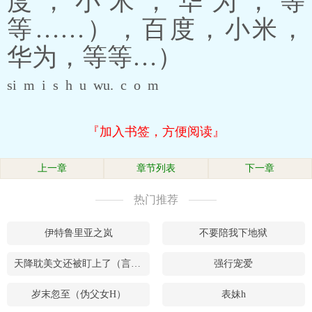
度，小米，华为，等
等……），百度，小米，
华为，等等…）
si m i s h u wu. c o m
『加入书签，方便阅读』
上一章
章节列表
下一章
热门推荐
伊特鲁里亚之岚
不要陪我下地狱
天降耽美文还被盯上了（言情）
强行宠爱
岁末忽至（伪父女H）
表妹h