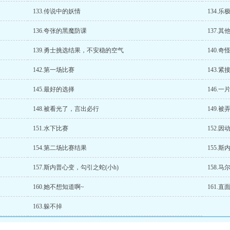
133.传说中的妖情
134.
136.夸张的黑魔防课
137.
139.勇士挑选结果，不安稳的空气
140.
142.第一场比赛
143.
145.最好的选择
146.一片
148.被看光了，言出必行
149.
151.水下比赛
152.
154.第二场比赛结果
155.
157.斯内普心变，勾引之蛇(小h)
158.马
160.她不想知道啊~
161.直
163.躲不掉