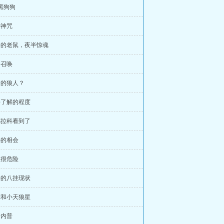
隻黑狗狗
护神咒
死去的老鼠，夜半惊魂
的召唤
可怜的狼人？
卢平了解的程度
被德拉科看到了
意外的相会
男生很危险
很好的八挂现状
哈利和小天狼星
斯内普