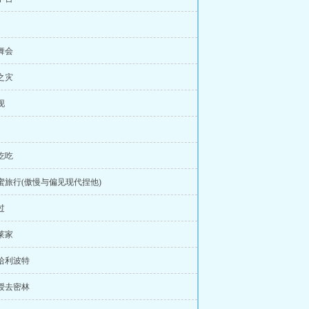
诞舞会
妄之灾
现
起吃吃
闺蜜旅行(傲慢与偏见现代捏他)
过
斯莱家
到哈利波特
教授去密林