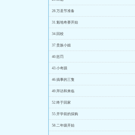
28.万圣节准备
31.魁地奇赛开始
34.回校
37.贵族小姐
40.惩罚
43.小奇蹟
46.搞事的三隻
49.拜访和来临
52.终于回家
55.开学前的採购
58.二年级开始