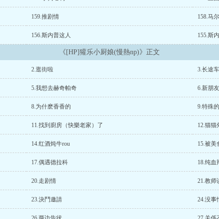
159.推剧情
158.马
156.斯内普这人
155.
《[HP]獾乐小厨娘(慢熱np)》正文
2.逛街啦
3.长途
5.我想去赫奇帕奇
6.新朋
8.为什麽香香的
9.特殊
11.找到廚房（快樂老家）了
12.猫
14.红酒炖牛rou
15.被
17.偶遇德拉科
18.纯
20.走剧情
21.教
23.決鬥邀請
24.没事
26.两边告状
27.关