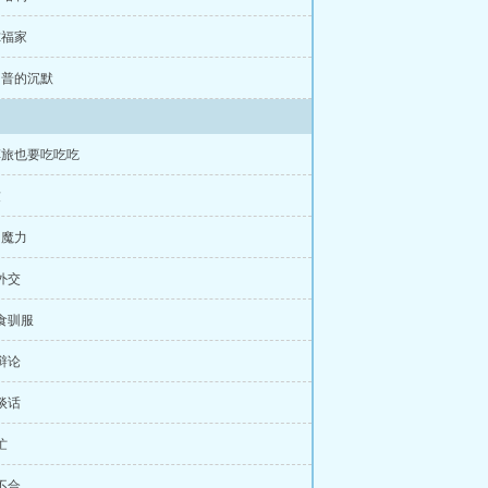
尔福家
斯内普的沉默
车旅也要吃吃吃
友
的魔力
猫外交
美食驯服
血辩论
师谈话
忙
係不合