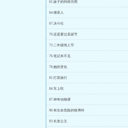
61.妹子的特殊功用
64.继承人
67.决斗社
70.还是要过圣诞节
73.二年级情人节
76.笔记本不见
78.她的变化
81.打算旅行
84.车上吃
87.神奇动物课
90.有生命危险的格博特
93.长发公主