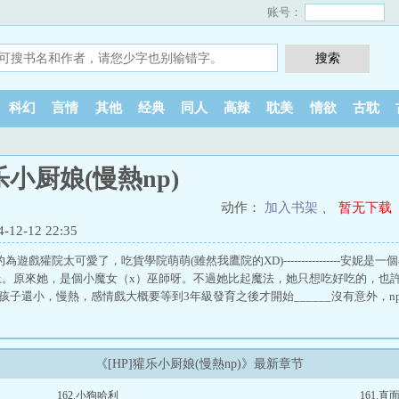
账号：
科幻
言情
其他
经典
同人
高辣
耽美
情欲
古耽
乐小厨娘(慢熱np)
动作：
加入书架
、
暂无下载
2-12 22:35
的為遊戲獾院太可愛了，吃貨學院萌萌(雖然我鷹院的XD)----------------安
上。原來她，是個小魔女（x）巫師呀。不過她比起魔法，她只想吃好吃的，也
為孩子還小，慢熱，感情戲大概要等到3年級發育之後才開始______沒有意外，n
《[HP]獾乐小厨娘(慢熱np)》最新章节
162.小狗哈利
161.直