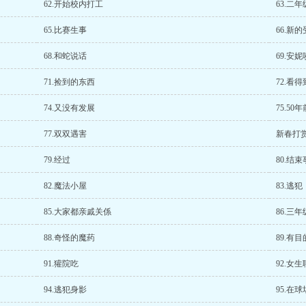
62.开始校内打工
63.二
65.比赛生事
66.新
68.和蛇说话
69.安
71.捡到的东西
72.看得
74.又没有发展
75.50
77.双双遇害
新春打
79.经过
80.结
82.魔法小屋
83.逃犯
85.大家都亲戚关係
86.三
88.奇怪的魔药
89.有目
91.獾院吃
92.女
94.逃犯身影
95.在