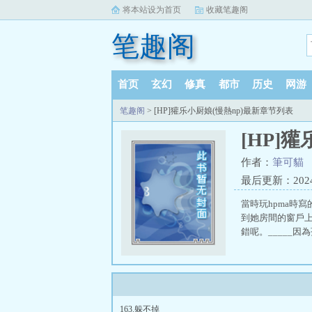
将本站设为首页
收藏笔趣阁
笔趣阁
首页
玄幻
修真
都市
历史
网游
笔趣阁
> [HP]獾乐小厨娘(慢熱np)最新章节列表
[HP]獾
作者：
筆可貓
最后更新：2024-1
當時玩hpma時寫
到她房間的窗戶
錯呢。_____因
163.躲不掉