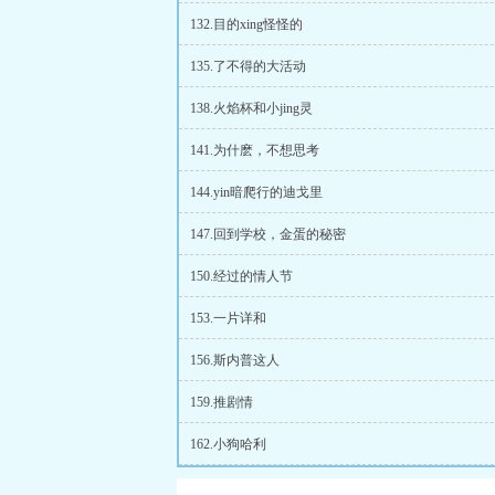
132.目的xing怪怪的
135.了不得的大活动
138.火焰杯和小jing灵
141.为什麽，不想思考
144.yin暗爬行的迪戈里
147.回到学校，金蛋的秘密
150.经过的情人节
153.一片详和
156.斯内普这人
159.推剧情
162.小狗哈利