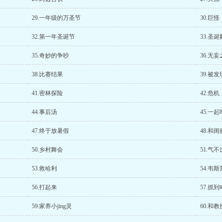
29.一年级的万圣节
30.巨怪
32.第一年圣诞节
33.圣
35.奇妙的争吵
36.无
38.比赛结果
39.被发
41.密林探险
42.危机
44.事后汤
45.一
47.终于放暑假
48.和
50.乡村舞会
51.气不
53.救哈利
54.韦
56.打起来
57.抓
59.家养小jing灵
60.和