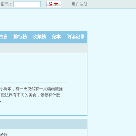
密码：
用户注册
古言
排行榜
收藏榜
完本
阅读记录
妮是一個小廚娘，有一天突然有一只貓頭鷹撞
許魔法界有不同的美食，飯飯有什麼
p
面哈利