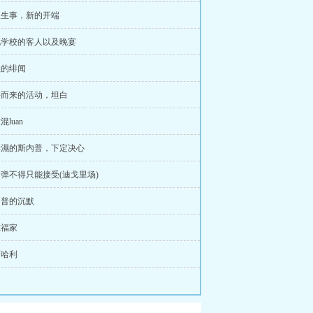
乐极生事，新的开端
其他学校的客人以及晚宴
奇怪的绯闻
紧接而来的活动，坦白
混luan
被弄濕的斯内普，下定决心
因动弹不得只能接受(迪戈里场)
斯内普的沉默
尔福家
面哈利