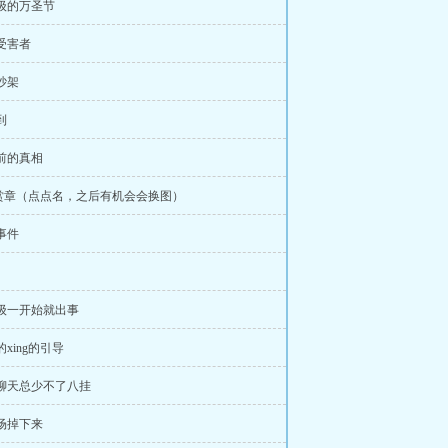
年级的万圣节
的受害者
妮吵架
到
年前的真相
赏章（点点名，之后有机会会换图）
束事件
年级一开始就出事
的xing的引导
生聊天总少不了八挂
球场掉下来