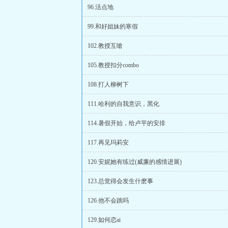
96.活点地
99.和好姐妹的寒假
102.教授互嗆
105.教授扣分combo
108.打人柳树下
111.哈利的自我意识，黑化
114.暑假开始，给卢平的安排
117.再见玛莉安
120.安妮她有练过(威廉的感情进展)
123.总觉得会发生什麽事
126.他不会跳吗
129.如何恋ai