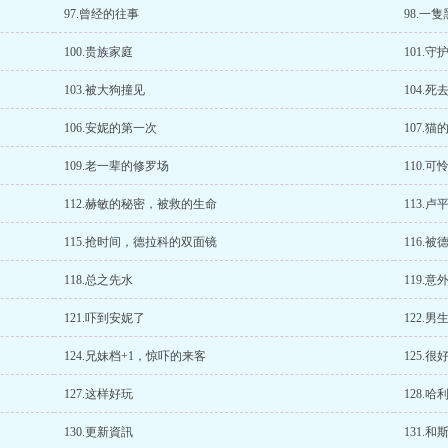
97.曾经的往事
98.一
100.贵族家庭
101.守
103.被大狗撞见
104.
106.安妮的第一次
107.猫
109.老一辈的修罗场
110.
112.赫敏的秘密，被救的生命
113.
115.抢时间，德拉科的双面镜
116.
118.总之先水
119.
121.吓到安妮了
122.
124.兄妹档+1，惊吓的来客
125.
127.这样好玩
128.
130.更新資訊
131.和