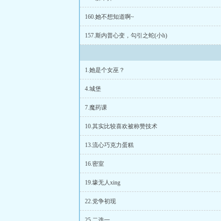
160.她不想知道啊~
157.斯内普心变，勾引之蛇(小h)
1.她是个女巫？
4.城堡
7.魔药课
10.其实比较喜欢被称赞技术
13.流心巧克力蛋糕
16.密室
19.壕无人xing
22.党争初现
25.二选一