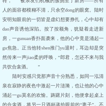
转， 被亲友们机械的簇拥至了新房――所有
人的面容都模糊不清，只余空dong的眼窝。陆时
安明知眼前的一切皆是虚幻想要挣扎，心中却有
dao声音诱他深陷。按了按额角，犹疑着走进新
房，一gunuan香扑面袭来，他的心中竟是涌起一
gu焦急。正当他转shen推门yu退时，耳边却是突
然传来一声jiao柔的呼唤，“郎君，怎还不来与我
共饮合衾酒。 ”
陆时安感只觉那声音十分熟悉，如同一泓清
泉在寂静的夜色中激起一片涟漪，也让他的心中
涌起一gu莫名的欢愉。踌躇片刻，他便拿起桌上
的合衾酒，将另一只酒杯递给眼前的“妻子”。不