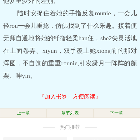
他梦里梦外的差别。
陆时安捉住着她的手指反复rounie，一会儿
轻rou一会儿重捻，仿佛找到了什么乐趣。接着便
无师自通地将她的纤指轻柔han住，she2尖灵活地
在上面卷弄、xiyun，双手覆上她xiong前的那对
浑圆，不自觉的重重rounie,引发凝月一阵阵的颤
栗、呻yin。
『加入书签，方便阅读』
上一章
章节列表
下一章
热门推荐