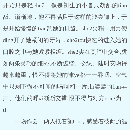
开始只是轻chu2，像是初生的小兽只胡乱的tian
舐。渐渐地，他不再满足于这样的浅尝辄止，于
是开始慢慢的tian舐她的贝齿。she2尖稍一用力便
ding开了她紧闭的牙齿，she2tou快速的进入她的
口腔之中与她紧紧相缠。she2尖在黑暗中交合,犹
如两条灵巧的细蛇,不断缠绕、交织。陆时安吻得
越来越重，恨不得将她的津ye都一一吞咽。空气
中只剩下微不可闻的呜咽和一片shi漉漉的han弄
声。他们的呼xi渐渐交错,恨不得与对方rong为一
ti。
一吻作罢，两人抵着额tou，感受着彼此的温