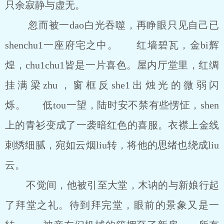
只余寂静与虚无。
忽而被一dao白光吞噬，再睁眼只见自己已
shenchu1一座府宅之中。 红墙碧瓦，金bi辉
煌，chu1chu1皆是一片喜色。屋内厅堂里，红绸
挂满梁zhu，窗框反she1出烛光的微弱闪
烁。 低tou一望，陆时安不禁有些愣怔，shen
上的青衫变成了一袭暗红色的喜服。衣襟上金线
刺绣细腻，宛如云烟liu转，将他的思绪也绕成liu
云。
不觉间，他被引至大堂，木讷的与新娘行起
了拜堂之礼。待到拜完堂，眼前的景象又是一