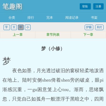
笔趣阁
登陆
注册
分类
排行
完本
阅读记录
书架
字:
大
中
小
护眼
关灯
上一章
章节列表
下一章
梦（小修）
梦
夜色如墨，月光透过破旧的窗棂轻柔地泼洒
在地上。陆时安侧shen倚着shen旁的破桌，眼pi
渐感沉重，一gu困意笼上心tou。渐而，思绪飘
忽，只觉自己如孤舟一般漂浮于黑暗之中，四周