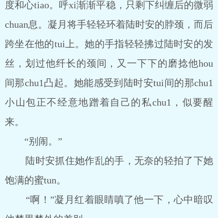
度和心tiao。呼xi渐渐平稳，只剩下纠缠后的微弱
chuan息。凝月将手轻轻环着陆时安的脖颈，而后
跨坐在他的tui上。她的手指轻轻拂过陆时安的发
丝，划过他纤长的颈间，又一下下的磨捻他hou
间那chu1凸起。她能感受到陆时安tui间的那chu1
小山包正不经意地蹭着自己的私chu1，似要醒
来。
“别闹。”
陆时安抓住她作乱的手，无奈的轻拍了下她
饱满的蜜tun。
“啊！”凝月红着眼睛嗔了他一下，心中暗叹