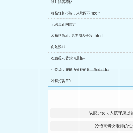
设计陷害穆格
穆格保护岑妮，从此两不相欠？
无法真正的靠近
和穆格做ai，男友围观全程 hhhhhh
向她赎罪
在蔷薇花香的清晨相ai
小剧场：在铺满鲜花的床上做aihhhhh
冲榜打赏章5
战舰少女同人镇守府提
冷艳高贵女老师的性