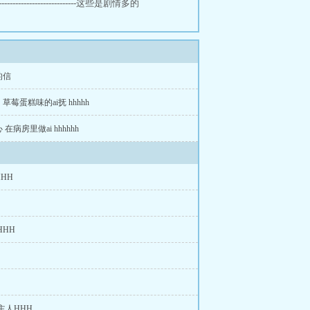
----------------这些是剧情多的
的信
草莓蛋糕味的ai抚 hhhhh
在病房里做ai hhhhhh
HH
HHH
o主人HHH