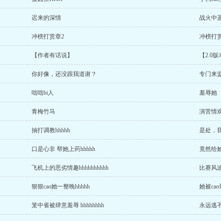
迟来的深情
战火中
冲榜打赏章2
冲榜打赏
【作者有话说】
【2.0
你好像，还没跟我道谢？
专门来
咄咄bi人
羞辱她
青梅竹马
演苦情
抽打调教hhhhh
是处，我就
口是心非 帮她上药hhhhh
竟然给她
飞机上的恶劣情趣hhhhhhhhhh
比赛风波
狠狠cao她一整晚hhhhh
她被cao
笼中雀被肆意羞辱 hhhhhhhh
永远逃不