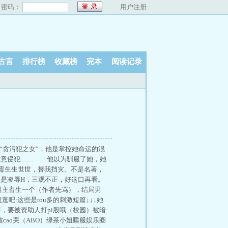
密码：
用户注册
古言
排行榜
收藏榜
完本
阅读记录
潭的“贪污犯之女”，他是掌控她命运的混
肆意侵犯…… 他以为驯服了她，她
霉生生世世，替我挡灾。不是名著，
：是凌辱H，三观不正，好这口再看。
之男主畜生一个（作者先骂），结局男
:这些是rou多的刺激短篇↓↓↓她
好，要被资助人打pi股哦（校园）被暗
被cao哭（ABO）绿茶小姐睡服娱乐圈