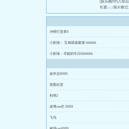
(娱乐圈NP)入狱后，
长篇↓↓↓烟火吻
冲榜打赏章6
小剧场： 互相舔舐蜜液 hhhhhh
小剧场：岑妮的生日hhhhhhh
放学后HHH
美图欣赏
利用2
凌辱cao烂 HHH
飞鸟
被强caoHHH