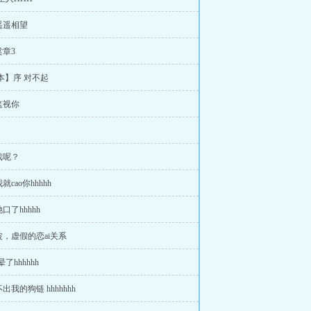
遥遥相望
章3
版本】序 对不起
监视你
戏呢？
cao你hhhhh
口了hhhhh
，虚假的恋ai关系
晕了hhhhhh
出我的狗链 hhhhhhh