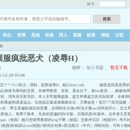
账号：
科幻
言情
其他
经典
同人
高辣
耽美
情欲
古耽
表
驯服疯批恶犬（凌辱H）
知
动作：
加入书架
、
暂无下载
2-28 03:46
宝?? ? ?1v1双洁，强制，囚禁凌辱H，粗口dirty talk 她曾是跌落泥
以身体为筹码的交易，在钢琴教室、浴室、晨会台下、游lun套房……她被他
时刻，消失得无影无踪。本人非常鄙夷盗版，盗文和看盗文的无耻鼠辈，全家倒
和看盗狗请滚远点。仅祝福正版读者阖家欢乐，万事如意！笔芯???高亮提醒
ao女，男主是偏执疯狂的恶魔，会强制女主做ai时说大量sao话哄他开心，总
新做人。有两个版本，先发的是偏好的OE版，后面的是HE版本。去作者主页逛逛吧
gan（校园）她只想借男教授的jing子啊（校园）交换伴侣后（校园NP）考不
(校园)给钱就让cao(校园)?娇俏女知青x西北糙汉（年代）强制沦陷，可怜小猫