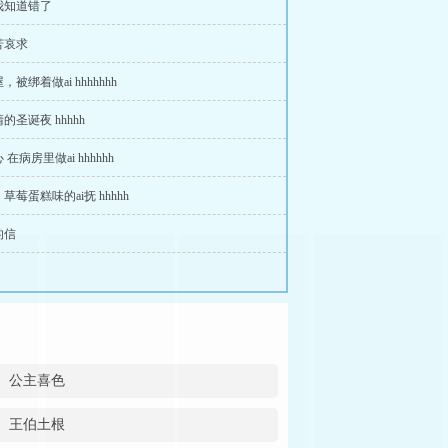
我知道错了
苦哀求
被绑着做ai hhhhhhh
的圣诞夜 hhhhh
在病房里做ai hhhhhh
草莓蛋糕味的ai抚 hhhhh
的信
公主喜色
王伯土根