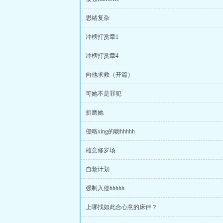
思绪复杂
冲榜打赏章1
冲榜打赏章4
向他求救（开篇）
可她不是罪犯
折磨她
侵略xing的吻hhhhh
雄竞修罗场
自救计划
强制入侵hhhhh
上哪找如此合心意的床伴？