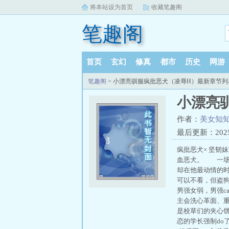
将本站设为首页
收藏笔趣阁
笔趣阁
首页
玄幻
修真
都市
历史
网游
笔趣阁
> 小漂亮驯服疯批恶犬（凌辱H）最新章节列
小漂亮
作者：
美女知
最后更新：2025-1
疯批恶犬× 坚韧妹
血恶犬。 一场
却在他最动情的
可以不看，但盗狗
男强女弱，男强c
主会洗心革面、重
是校草们的夹心饼
恋的学长强制do了