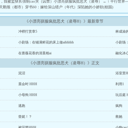
我被监狱长强制cao哭（囚禁）小漂亮驯服疯批恶犬（凌辱） ← ↑ 平行世界--------------
过天鹅颈（都市）穿书60：嫁给深山猎户（年代）深陷她的小娇软(校园)
《小漂亮驯服疯批恶犬（凌辱H）》最新章节
冲榜打赏章5
林成渝
小剧场：在铺满鲜花的床上做aihhhhh
小剧场：
在蔷薇花香的清晨相ai
融化冰心 
《小漂亮驯服疯批恶犬（凌辱H）》正文
泥沼
浴室里H
晨会时 HHH
利用1
小母狗 HHH
玩后庭 
逃跑
疯狗
曾妮！？
救她
被囚禁HHH
小狗ca