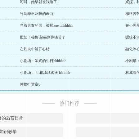
呵呵，她早就被我睡了！
妮妮，
竹马猝不及防的表白
穆格苦
当着男友的面，被舔xue hhhhhhh
在小黑屋，
报复！穆格该lun到你痛苦了
暧昧不清
在烈火中解开心结
融化冰心 
小剧场：岑妮的生日hhhhhhh
小剧场：
小剧场： 互相舔舐蜜液 hhhhhh
林成渝
冲榜打赏章6
热门推荐
督的后宫日常
知识教学