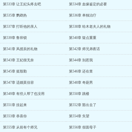
第533章 让王妃头疼去吧
第534章 血缘鉴定的必要
第535章 鹦鹉热
第536章 单独治疗
第537章 打听他的亲人
第538章 给木老夫人的礼物
第539章 鲁班锁
第540章 疑点重重
第541章 风揽辰的礼物
第542章 师兄弟夜话
第543章 王妃很无奈
第544章 别惹我
第545章 挺殷勤
第546章 还在查
第547章 适婚莫佳容
第548章 奇葩男
第549章 有些人帮了也没用
第550章 跳楼
第551章 挂起来
第552章 豁出去了
第553章 恭喜你
第554章 失望
第555章 从前有个师兄
第556章 假面母子