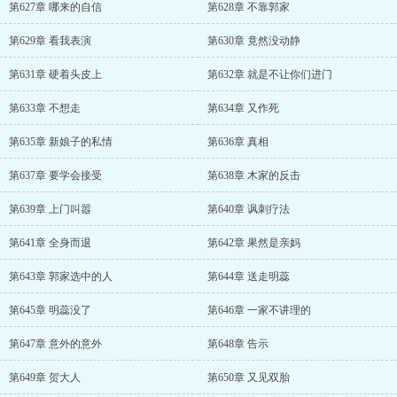
第627章 哪来的自信
第628章 不靠郭家
第629章 看我表演
第630章 竟然没动静
第631章 硬着头皮上
第632章 就是不让你们进门
第633章 不想走
第634章 又作死
第635章 新娘子的私情
第636章 真相
第637章 要学会接受
第638章 木家的反击
第639章 上门叫嚣
第640章 讽刺疗法
第641章 全身而退
第642章 果然是亲妈
第643章 郭家选中的人
第644章 送走明蕊
第645章 明蕊没了
第646章 一家不讲理的
第647章 意外的意外
第648章 告示
第649章 贺大人
第650章 又见双胎