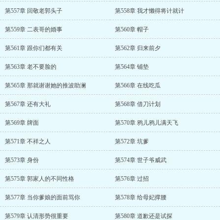
第557章 回敬老郭头子
第558章 我才懒得将计就计
第559章 二表哥的婚事
第560章 帽子
第561章 跟你们都有关
第562章 归来前夕
第563章 老不要脸的
第564章 铺垫
第565章 那就谢谢她的推波助澜
第566章 在线吃瓜
第567章 还有大礼
第568章 借刀计划
第569章 牌面
第570章 鸦儿鸦儿满天飞
第571章 不祥之人
第572章 坑爹
第573章 身份
第574章 世子爷威武
第575章 郭家人的不同性格
第576章 过招
第577章 当你爹娘的面前骂你
第578章 给母妃撑腰
第579章 认清形势很重要
第580章 道歉还是试探