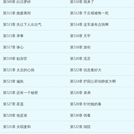
第509章 白日梦碎
第510章 我来了
第511章 挑拨离间
第512章 千古艰难惟一死
第513章 先让下人出出气
第514章 这车速有点快啊
第515章 孕事
第516章 天牢
第517章 诛心
第518章 游街
第519章 贴加官
第520章 流言
第521章 太后的心病
第522章 信息量好大
第523章 偏执
第524章 护国公府动静挺大啊
第525章 还有一个秘密
第526章 弟弟
第527章 星遥
第528章 针对她的毒
第529章 他是谁
第530章 饵毒
第531章 夫唱妻和
第532章 闯院