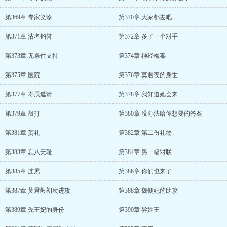
第369章 专家义诊
第370章 大家都去吧
第371章 沽名钓誉
第372章 多了一个对手
第373章 无条件支持
第374章 神经梅毒
第375章 医院
第376章 莫君夜的身世
第377章 寿辰邀请
第378章 我知道她会来
第379章 敲打
第380章 没办法给你想要的答案
第381章 贺礼
第382章 第二份礼物
第383章 忘八无耻
第384章 另一幅对联
第385章 连累
第386章 你们也来了
第387章 莫君毅初次进攻
第388章 魏侧妃的助攻
第389章 先王妃的身份
第390章 异姓王