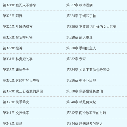
第321章 蠢死人不偿命
第322章 根本没病
第323章 阿阮
第324章 手镯和手帕
第325章 斗殴的双方
第326章 不要跟记性好的女人吵架
第327章 帮我带礼物
第328章 故人重逢
第329章 控诉
第330章 手帕的主人
第331章 林贵妃的事
第332章 亲家
第333章 姐妹争夫
第334章 如果不要脸也分等级
第335章 这脸打的太酸爽
第336章 变脸吓出屁
第337章 袁三石道歉的原因
第338章 我要慢慢折磨他
第339章 装乖乖女
第340章 就是何太妃
第341章 交换线索
第342章 两个败家子的对峙
第343章 新酒
第344章 越来越多的证人