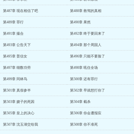
第487章 现在相信了吧
第488章 救驾的真相
第489章 罪行
第490章 果然
第491章 撮合
第492章 终于要回来了
第493章 公告天下
第494章 那个周国人
第495章 普信女
第496章 只能不要脸了
第497章 细数功劳
第498章 吼住全场
第499章 同林鸟
第500章 还有罪行
第501章 真假参半
第502章 早就想打你了
第503章 嫂子的死因
第504章 截杀
第505章 皇上的决心
第506章 你会遭报应
第507章 沈玉湖交给我
第508章 你不准死