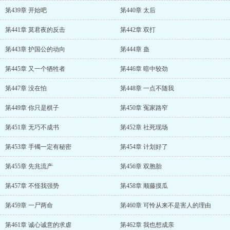
第439章 开始吧
第440章 太后
第441章 莫君夜的反击
第442章 双打
第443章 护国公的动向
第444章 蛊
第445章 又一个牺牲者
第446章 暗中较劲
第447章 没在怕
第448章 一点不随我
第449章 你只是棋子
第450章 冤家路窄
第451章 无巧不成书
第452章 社死现场
第453章 手镯一定有秘密
第454章 计划好了
第455章 先兆流产
第456章 双胞胎
第457章 不怪我强势
第458章 顺藤摸瓜
第459章 一尸两命
第460章 可怜从来不是害人的理由
第461章 诚心诚意的求虐
第462章 我也想成亲