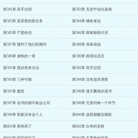
第581章 高手过招
第582章 无意中说出真相
第583章 莫君夜的新任务
第584章 捕鱼者说
第585章 产婆的信
第586章 两家都很讨厌
第587章 预判了他们的预判
第588章 准备迎战
第589章 虐狗的一章
第590章 跟我玩流言
第591章 我自然有办法
第592章 高手过招
第593章 三种可能
第594章 没有放弃调查
第595章 蠢货
第596章 漫天飘落的遗书
第597章 说书的都不敢这么写
第598章 完美到每一个环节
第599章 郭家没有这个人
第600章 放屁都砸后脚跟
第601章 果然死了
第602章 出奇的安静