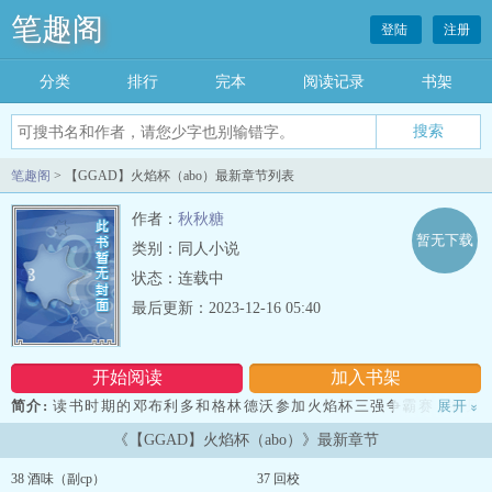
笔趣阁
登陆
注册
分类
排行
完本
阅读记录
书架
笔趣阁
> 【GGAD】火焰杯（abo）最新章节列表
作者：
秋秋糖
暂无下载
类别：同人小说
状态：连载中
最后更新：2023-12-16 05:40
开始阅读
加入书架
简介:
读书时期的邓布利多和格林德沃参加火焰杯三强争霸赛，初见
展开
»
的少年人从针锋相对到惺惺相惜，但是热烈的感情在一个夏天里因为
《【GGAD】火焰杯（abo）》最新章节
逝去的女孩而烧为灰烬。 时间线从读书时期一直到《神动》电影线 俗
套abo...
38 酒味（副cp）
37 回校