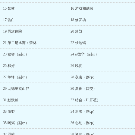
15 禁林
16 游戏和试探
17 告白
18 修罗场
19 再次住院
20 冷战
21 第二场比赛：禁林
22 伏地蝠
23 秘密（副cp）
24 ai德华（副cp）
25 和好
26 晚宴
27 争锋（副cp）
28 夜袭（副cp）
29 戈德里克山谷
30 夏夜（口交）
31 默默然
32 结合（H 开苞）
33 血盟
34 追求（副cp）
35 喝粥（副cp）
36 心动（副cp）
37 回校
38 酒味（副cp）