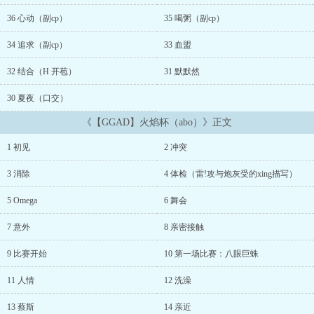
36 心动（副cp）
35 喝粥（副cp）
34 追求（副cp）
33 血盟
32 结合（H 开苞）
31 默默然
30 夏夜（口交）
《【GGAD】火焰杯（abo）》正文
1 初见
2 冲突
3 消除
4 体检（雷!攻与炮灰受的xing描写）
5 Omega
6 舞会
7 意外
8 亲密接触
9 比赛开始
10 第一场比赛：八眼巨蛛
11 人情
12 洗澡
13 蔡斯
14 亲近