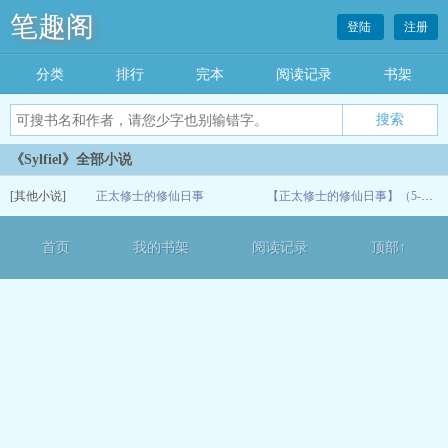
笔趣阁
登陆
注册
分类
排行
完本
阅读记录
书架
《Sylfiel》全部小说
[其他小说]
正太修士的修仙日事
【正太修士的修仙日事】（5-8）
07-07
首页
我的书架
阅读记录
顶部↑