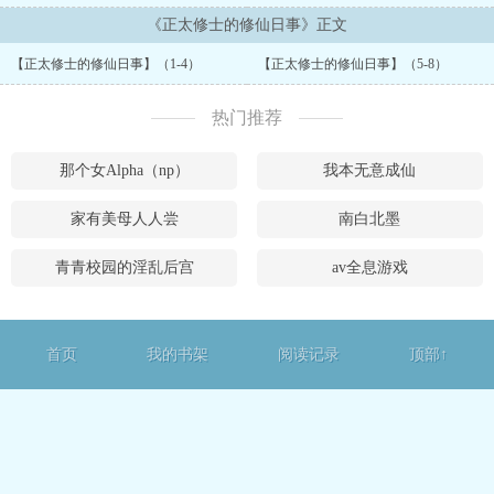
《正太修士的修仙日事》正文
【正太修士的修仙日事】（1-4）
【正太修士的修仙日事】（5-8）
热门推荐
那个女Alpha（np）
我本无意成仙
家有美母人人尝
南白北墨
青青校园的淫乱后宫
av全息游戏
首页
我的书架
阅读记录
顶部↑