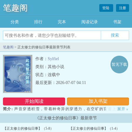
笔趣阁
登陆
注册
分类
排行
完本
阅读记录
书架
笔趣阁
> 正太修士的修仙日事最新章节列表
作者：
Sylfiel
暂无下载
类别：其他小说
状态：连载中
最后更新：2026-07-07 04:11
开始阅读
加入书架
简介:
声音穿透积雪，带着种奇异的穿透力，在空旷的官道上荡开。
展开
»
一个身影踏着雪，慢慢走近。是个老道。灰布道袍上落满了雪，手里
《正太修士的修仙日事》最新章节
拄着根枣木拐杖，杖头挂着个小小的铜铃——铃声正是从这里来
的。...
【正太修士的修仙日事】（5-8）
【正太修士的修仙日事】（1-4）