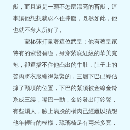
獸，而且還是一頭不怎麼漂亮的畜獸，這
事讓他想想就忍不住捧腹，既然如此，他
也就不奪人所好了。
蒙杺莯打量著這位武皇：他有著皇家
特有的紫發碧瞳，
穿紫底紅紋的華美寬
袍，卻遮擋不住他凸出的牛肚，肚子上的
贅肉將衣服繃得緊緊的，三層下巴已經佔
據了頸項的位置，下巴的紫須被金線金鈴
系成三縷，嘴巴一動，金鈴發出叮鈴聲，
有些煩人，臉上滿臉的橫肉已經難以猜想
他年輕時的模樣，琉璃椅足有兩米多寬，