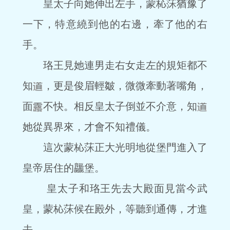
皇太子向她伸出左手，蒙杺莯猶豫了
一下，特意繞到他的右邊，牽了他的右
手。
珞王見她連男走右女走左的規矩都不
知
，更是俊眉輕皺，微微牽動著嘴角，
面
不快。相反皇太子倒並不介意，知
她從異界來，才會不知禮儀。
這次蒙杺莯正大光明地從堡門進入了
皇帝居住的龘堡。
皇太子和珞王先去大殿面見當今武
皇，蒙杺莯候在殿外，等聽到通傳，才進
去。