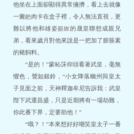
他坐在上面卻顯得異常擁擠，看上去就像
一癱
肉卡在盒子裡，令人無法直視，更
難以將他和雄姿
的晟皇聯想成親兄
弟，看來歲月對他來說是一把加了膨脹素
的豬飼料。
“是的！”蒙杺莯仰頭看著武皇，毫無
懼色，聲如銀鈴，“小女降落幽州與皇太
子見面之前，天神釋迦牟尼告訴我：武皇
陛下武運昌盛，只是近期將有一場劫難，
你此番下界，定要助他！”
“哦？！”本來想好好嘲笑皇太子一番