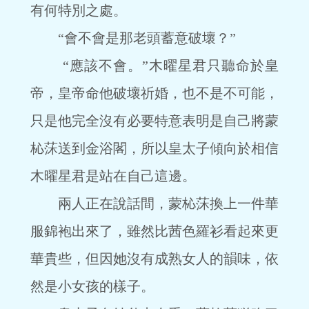
有何特別之處。
“會不會是那老頭蓄意破壞？”
“應該不會。”木曜星君只聽命於皇
帝，皇帝命他破壞祈婚，也不是不可能，
只是他完全沒有必要特意表明是自己將蒙
杺莯送到金浴閣，所以皇太子傾向於相信
木曜星君是站在自己這邊。
兩人正在說話間，蒙杺莯換上一件華
服錦袍出來了，雖然比茜色羅衫看起來更
華貴些，但因她沒有成熟女人的韻味，依
然是小女孩的樣子。