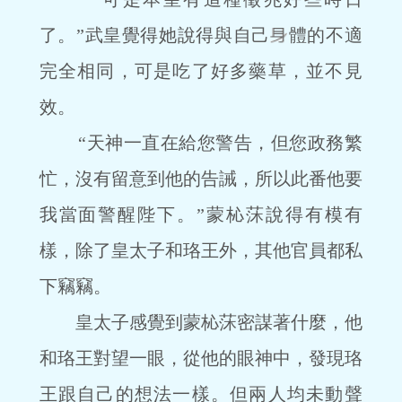
了。”武皇覺得她說得與自己
體的不適
完全相同，可是吃了好多藥草，並不見
效。
“天神一直在給您警告，但您政務繁
忙，沒有留意到他的告誡，所以此番他要
我當面警醒陛下。”蒙杺莯說得有模有
樣，除了皇太子和珞王外，其他官員都私
下竊竊。
皇太子感覺到蒙杺莯密謀著什麼，他
和珞王對望一眼，從他的眼神中，發現珞
王跟自己的想法一樣。但兩人均未動聲