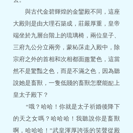
與古代金碧輝煌的金鑾殿不同，這座
大殿則是由大理石築成，莊嚴厚重，皇帝
端坐於九層台階上的琉璃椅，兩位皇子、
三府九公分立兩旁，蒙杺莯走入殿中，除
宗府之外的首相和次相都面
驚色，這當
然不是驚豔之色，而是不滿之色，因為聽
說她是畜獸，一隻低賤的畜獸怎麼能
上
皇太子殿下？
“哦？哈哈！你就是太子祈婚後降下
的天之女嗎？哈哈哈！我聽說你是畜獸
啊，哈哈哈！”武皇渾厚誇張的笑聲從殿