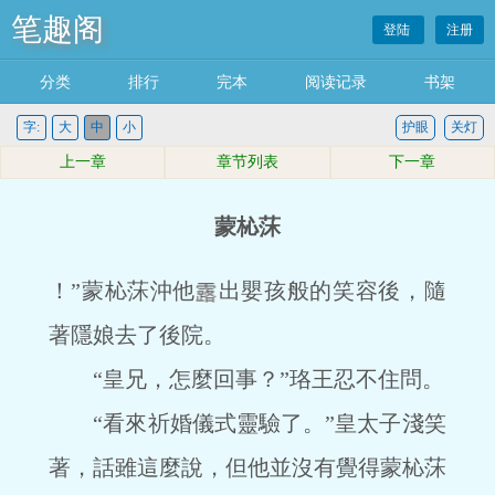
笔趣阁
登陆
注册
分类
排行
完本
阅读记录
书架
字:
大
中
小
护眼
关灯
上一章
章节列表
下一章
蒙杺莯
！”蒙杺莯沖他
出嬰孩般的笑容後，隨
著隱娘去了後院。
“皇兄，怎麼回事？”珞王忍不住問。
“看來祈婚儀式靈驗了。”皇太子淺笑
著，話雖這麼說，但他並沒有覺得蒙杺莯