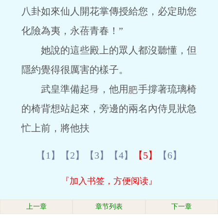
八卦如來仙人開花掌傳授給您，必定助您
化險為夷，永蓓青春！”
她說的這些殿上的眾人都沒聽懂，但
隱約覺得很厲害的樣子。
武皇準備起
，他用
手撐著琉璃椅
的椅背想站起來，旁邊的兩名內侍見狀急
忙上前，將他扶
【1】
【2】
【3】
【4】
【5】
【6】
『加入书签，方便阅读』
上一章
章节列表
下一章