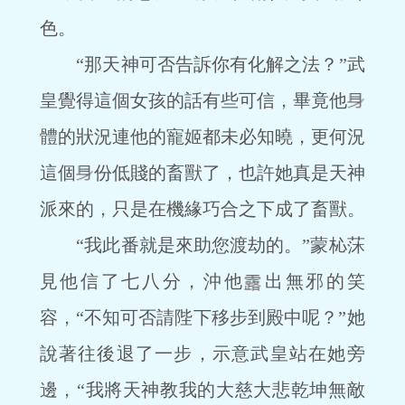
色。
“那天神可否告訴你有化解之法？”武
皇覺得這個女孩的話有些可信，畢竟他
體的狀況連他的寵姬都未必知曉，更何況
這個
份低賤的畜獸了，也許她真是天神
派來的，只是在機緣巧合之下成了畜獸。
“我此番就是來助您渡劫的。”蒙杺莯
見他信了七八分，沖他
出無邪的笑
容，“不知可否請陛下移步到殿中呢？”她
說著往後退了一步，示意武皇站在她旁
邊，“我將天神教我的大慈大悲乾坤無敵