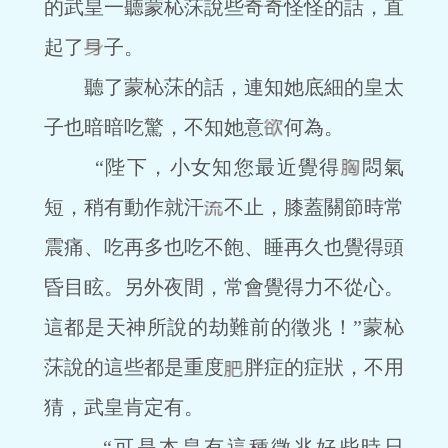
的武皇一聽蒙杺莯說些奇奇怪怪的話，直
起了
子。
聽了蒙杺莯的話，連知她底細的皇太
子也暗暗吃驚，不知她意
何為。
“陛下，小女知您最近覺得
悶氣
短，稍有動作就汗
不止，膝蓋關節時常
震痛、吃再多也吃不飽、睡再久也覺得頭
昏目眩。另外夜間，常會覺得力不從心。
這都是天神所說的劫難前的徵兆！”蒙杺
莯說的這些都是重度
胖症的症狀，不用
猜，武皇肯定有。
“可是本皇有這種徵兆好些時日