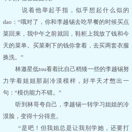
说着他举起手指，似乎想起什么似的
dao：“哦对了，你和李越锡去吃早餐的时候买点
菜回来，我中午之前就回，鞋柜上我放了钱和今
天的菜单。买菜剩下的钱你拿着，去买两套衣服
换洗。”
林邀星低tou看着比自己稍矮一些的李越锡努
力学着姐姐那副冷漠模样，好半天才憋出一
句：“模仿能力不错。”
听到林哥夸自己，李越锡一转学习姐姐的冷
漠脸，变得十分得意。
“是吧！但我姐总是让我别学她，还要打