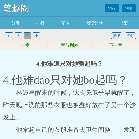
笔趣阁
登陆
注册
分类
排行
完本
阅读记录
书架
字:
大
中
小
护眼
关灯
上一章
章节列表
下一章
4.他难道只对她勃起吗？
4.他难dao只对她bo起吗？
林邀星醒来的时候，沈玄兔似乎早就醒了，
昨天晚上洗的那些衣服也被叠好放在了另一个沙
发上。
他拿起自己的衣服准备去卫生间换上，发现