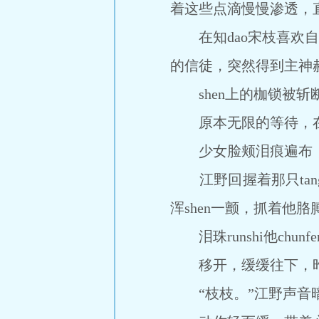
着这些点滴慢慢渗透，
在知dao宋枝喜欢自己的
的信徒，突然得到主神
shen上的枷锁被斩
原本无限的等待，在
少女脸颊泪痕遍布，那
江野回握着那只tang人
浑shen一颤，抓着他胳
泪珠runshi他chun
移开，缓缓往下，昨晚
“枝枝。”江野声音暗