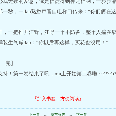
底无数的爱意，像是信徒得到神之信物，一步步靠
秒，一dao熟悉声音自电梯口传来：“你们俩在这
，一把推开江野，江野一个不防备，整个人撞在墙
生气喊dao：“你以后再这样，买花也没用！”
 完】
第一卷结束了吼，ma上开始第二卷啦～????з??
『加入书签，方便阅读』
上一章
←
章节列表
→
下一章