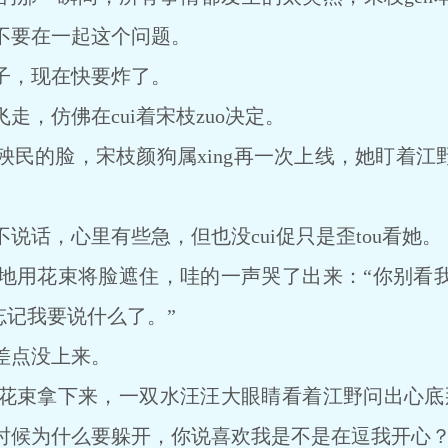
不要在一起这个问题。
，现在快要炸了。
仿佛在cui着宋枝zuo决定。
的脸，宋枝颜狗属xing再一次上线，她盯着江野看
话，心里有些急，但也没cui促只是歪tou看她。
用花束将脸遮住，哇的一声哭了出来：“你别看我
都忘记我要说什么了。”
点没上来。
束拿下来，一双水汪汪大眼睛看着江野问出心底那
时候为什么要躲开，你说喜欢我是不是在逗我开心？