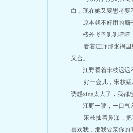
白，现在她又要思考要
原本就不好用的脑子
楼外飞鸟叽叽喳喳飞走，
看着江野那张祸国殃民
又合。
江野看着宋枝迟迟不说
好一会儿，宋枝猛地
诱惑xing太大了，我
江野一哽，一口气差
宋枝抽着鼻涕，把花
喜欢我，那我要亲你的