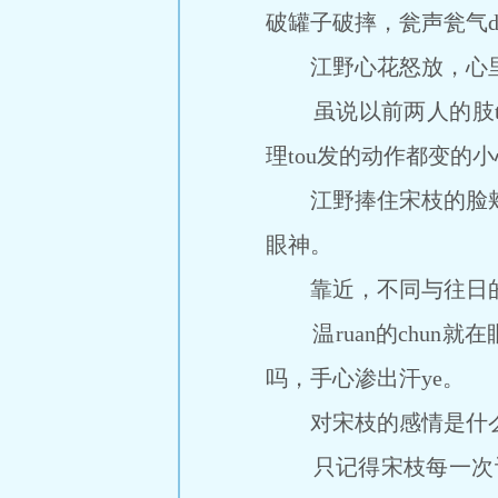
破罐子破摔，瓮声瓮气d
江野心花怒放，心里像
虽说以前两人的肢ti接
理tou发的动作都变的
江野捧住宋枝的脸颊，
眼神。
靠近，不同与往日的
温ruan的chun就
吗，手心渗出汗ye。
对宋枝的感情是什么
只记得宋枝每一次让他