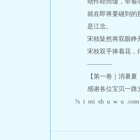
动作轻而缓，带着心
就在即将要碰到的那一
是江念。
宋枝陡然将双眼睁开
宋枝双手捧着花，佯装
――――
【第一卷｜消暑夏
感谢各位宝贝一路支持！
?s i mi sh u w u .com