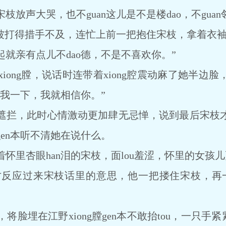
声大哭，也不guan这儿是不是楼dao，不gua
打得措手不及，连忙上前一把抱住宋枝，拿着衣袖给
就亲有点儿不dao德，不是不喜欢你。”
ng膛，说话时连带着xiong腔震动麻了她半边
我一下，我就相信你。”
拦，此时心情激动更加肆无忌惮，说到最后宋枝才
en本听不清她在说什么。
里杏眼han泪的宋枝，面lou羞涩，怀里的女孩
应过来宋枝话里的意思，他一把搂住宋枝，再一
埋在江野xiong膛gen本不敢抬tou，一只手紧紧