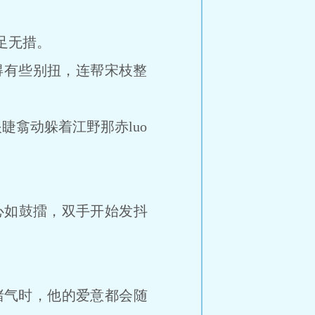
足无措。
变得有些别扭，连帮宋枝整
翕动躲着江野那赤luo
，心如鼓擂，双手开始发抖
赌气时，他的爱意都会随