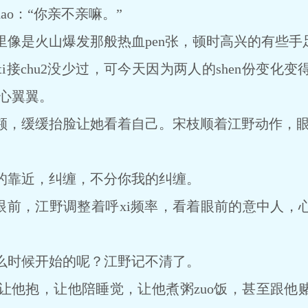
ao：“你亲不亲嘛。”
是火山爆发那般热血pen张，顿时高兴的有些手
chu2没少过，可今天因为两人的shen份变化
小心翼翼。
缓缓抬脸让她看着自己。宋枝顺着江野动作，眼睫
靠近，纠缠，不分你我的纠缠。
在眼前，江野调整着呼xi频率，看着眼前的意中人
时候开始的呢？江野记不清了。
抱，让他陪睡觉，让他煮粥zuo饭，甚至跟他