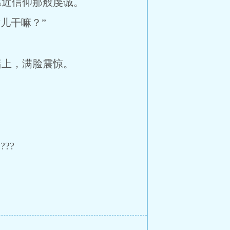
近信仰那般虔诚。
儿干嘛？”
上，满脸震惊。
??