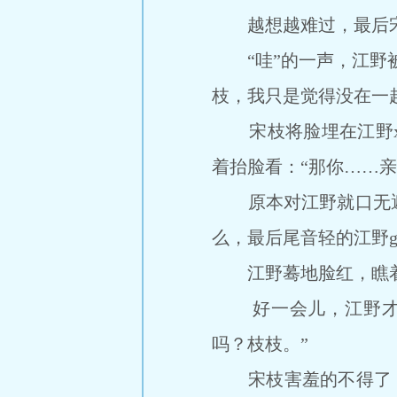
越想越难过，最后宋枝放
“哇”的一声，江野被
枝，我只是觉得没在一起
宋枝将脸埋在江野xio
着抬脸看：“那你……亲
原本对江野就口无遮
么，最后尾音轻的江野g
江野蓦地脸红，瞧着怀
好一会儿，江野才反
吗？枝枝。”
宋枝害羞的不得了，将脸