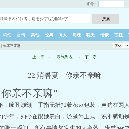
账号：
科幻
言情
其他
经典
同人
高辣
耽美
情欲
古耽
暑夏｜你亲不亲嘛
上一章
←
章节列表
→
下一章
22 消暑夏｜你亲不亲嘛
“你亲不亲嘛”
，瞳孔颤颤，手指无措扣着花束包装，声响在两人
少年，如今在跟她表白，还颇为正式，说不感动是
一瞬间，所有事情都发生的太突然，宋枝gen