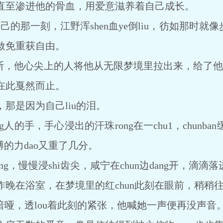
直至渗进他的骨血，用爱意滋养着自己成长。
那一刻，江野浑shen血ye倒liu，彷如那时就像
赦免重获自由。
断，他心尖上的人将他从无限梦境里拉出来，给了他
此戛然而止。
是因为自己liu的泪。
的手，手心浸出的汗珠rong在一chu1，chunb
膊的力dao又重了几分。
feng，慢慢浸shi齿尖，咸宁在chun边dang开，滴滴
在浴室，在梦境里的红chun此刻在眼前，稍稍
哑，透lou着此刻的紧张，他喊她一声便再没声音