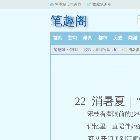
将本站设为首页
收藏笔趣阁
笔趣阁
首页
玄幻
修真
都市
历史
网游
笔趣阁
>
樱桃汁（校园，青梅竹马，h）
> 22 消
22 消暑夏｜
宋枝看着眼前的少年
记忆里一直陪伴她的
可从开门见到江野的那