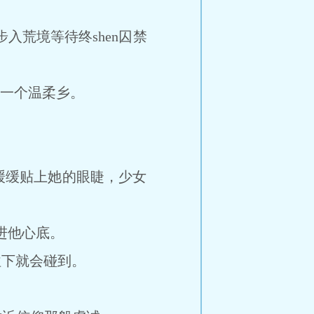
步入荒境等待终shen囚禁
一个温柔乡。
an缓缓贴上她的眼睫，少女
落进他心底。
往下就会碰到。
。