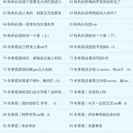
60 秋风长|在镜子里看见大鸡巴插进小xue，被cao尿h
61 秋风长|昨晚的声音我全听见了
62 秋风长|别人有的，我家宝贝也要有
63 秋风长|你帮我收别人情书？
64 秋风长|我一直拿你当女朋友养
65 秋风长|别发sao
66 秋风长|我给你一个家（上）
67 秋风长|我给你一个家（下）
68 冬寒霜|在江野身上揉nai子
69 冬寒霜|花园里手指插bi（h
70 冬寒霜|舔鸡巴，娇喘差点被人听到（h
71 冬寒霜|在看你写的h书
72 冬寒霜|那就回家gan点儿别的
73 冬寒霜|在沙发上caoxue，吃nai子（h）
74 冬寒霜|对着窗户揉bi，撸鸡巴（h）
75 冬寒霜|念着黄文内容caoxue，被cao到高chao（h）
76 冬寒霜|倘若我们会分开呢？这样也没关系吗？
77 冬寒霜｜北淮四人组
78 冬寒霜｜我好想咬它 哥哥。（h
79 冬寒霜｜今天一定把宝宝cao爽（h
80 冬寒霜｜阿野哥哥cao我（h
81 冬寒霜｜所有事情都会变好的
82 冬寒霜｜幸好幸好
83 冬寒霜｜东窗事发