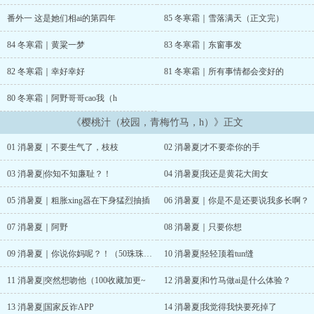
赤裸上身的江野，心里咯噔一下，紧接着便听到一句：“写h文是ai好
还是要解压？”没等她答话，江野俯身贴近，将她困于身前，炽热呼吸
番外一 这是她们相ai的第四年
85 冬寒霜｜雪落满天（正文完）
打在她脸颊，漆瞳紧盯着她，道：“解压的话，我有另一种方法，要不
要试试？”tips：1v1，he，sc，小学鸡斗嘴日常，欢喜冤家，校园，
84 冬寒霜｜黄粱一梦
83 冬寒霜｜东窗事发
青梅竹马，男主恋ai脑，，女主只有身子软xing格不软，甜文，日更
第一卷《消暑夏》主剧情，第二卷开始rourou就多啦～每50珠，百收
82 冬寒霜｜幸好幸好
81 冬寒霜｜所有事情都会变好的
加更?谢绝盗文，作者码字不易，感谢支持正版～@应耳er作者其他完
80 冬寒霜｜阿野哥哥cao我（h
结文：《经年》高gan年上点击直达《渡烟》久别重逢点击直达...
《樱桃汁（校园，青梅竹马，h）》正文
01 消暑夏｜不要生气了，枝枝
02 消暑夏|才不要牵你的手
03 消暑夏|你知不知廉耻？！
04 消暑夏|我还是黄花大闺女
05 消暑夏｜粗胀xing器在下身猛烈抽插
06 消暑夏｜你是不是还要说我多长啊？
07 消暑夏｜阿野
08 消暑夏｜只要你想
09 消暑夏｜你说你妈呢？！（50珠珠加更～）
10 消暑夏|轻轻顶着tun缝
11 消暑夏|突然想吻他（100收藏加更~
12 消暑夏|和竹马做ai是什么体验？
13 消暑夏|国家反诈APP
14 消暑夏|我觉得我快要死掉了