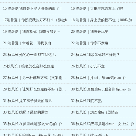
15 消暑夏|我自是不能入哥哥的眼了！
16 消暑夏｜大抵早就喜欢上了吧
17消暑夏｜你摸摸我的好不好？（微微h
18 消暑夏｜身上烫的握不住（100珠加更～
19 消暑夏｜我喜欢你（200收加更～
20 消暑夏｜我没开玩笑
21 消暑夏｜拿着花，听我表白
22 消暑夏｜你亲不亲嘛
23 秋风长|她的心一直都在我这儿
24 秋风长|我亲亲你好不好啊？
25秋风长｜接吻怎么会那么舒服
26 秋风长｜少儿不宜
27 秋风长｜另一种解压方式（文案剧情，150珠加更
28 秋风长｜揉nai，舔xue高chao（h
29 秋风长｜让阿野也舒服好不好（剧情?h
30 秋风长|桌角磨bi，腿交到高chao（h
31 秋风长|提了裤子就走的渣男
32 秋风长|我们不熟
33 秋风长|她舔了舔他的唇缝
34 秋风长｜鸡巴扇bi（剧情?h
35 秋风长|在梦里就是那么cao你的（h
36 秋风长|鸡巴再插进小xue，女上位（h
37 秋风长|阳台抱cao，被cao尿（h 400收加更啦~
30 秋风长｜被cao醒（h