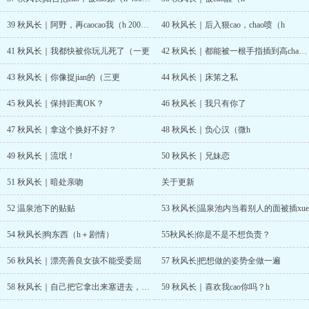
39 秋风长｜阿野，再caocao我（h 200珠加更
40 秋风长｜后入狠cao，chao喷（h
41 秋风长｜我都快被你玩儿死了（一更
42 秋风长｜都能被一根手指插到高chao（微h，二更
43 秋风长｜你像捉jian的（三更
44 秋风长｜床笫之私
45 秋风长｜保持距离OK？
46 秋风长｜我只有你了
47 秋风长｜拿这个换好不好？
48 秋风长｜负心汉（微h
49 秋风长｜流氓！
50 秋风长｜兄妹恋
51 秋风长｜暗处亲吻
关于更新
52 温泉池下的贴贴
53 秋风长|温泉池内当着别人的面被插xue
54 秋风长|狗东西（h＋剧情）
55秋风长|你是不是不想负责？
56 秋风长｜漂亮善良女孩不能受委屈
57 秋风长|把想做的姿势全做一遍
58 秋风长｜自己把它拿出来塞进去，好不好？h
59 秋风长｜喜欢我cao你吗？h