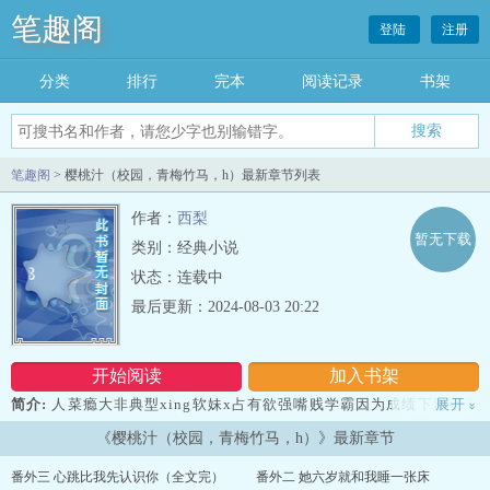
笔趣阁
登陆
注册
分类
排行
完本
阅读记录
书架
笔趣阁
> 樱桃汁（校园，青梅竹马，h）最新章节列表
作者：
西梨
暂无下载
类别：经典小说
状态：连载中
最后更新：2024-08-03 20:22
开始阅读
加入书架
简介:
人菜瘾大非典型xing软妹x占有欲强嘴贱学霸因为成绩下滑，宋
展开
»
枝被妈妈送到自己的竹马江野家中补习，因为这件事宋枝无奈将手里
《樱桃汁（校园，青梅竹马，h）》最新章节
的小h文断更。这天，宋枝在等江野洗澡的间隙用电脑打开了久违的作
者后台界面查看读者留言。兴起时，一道黑影笼罩，宋枝扭头便看到
番外三 心跳比我先认识你（全文完）
番外二 她六岁就和我睡一张床