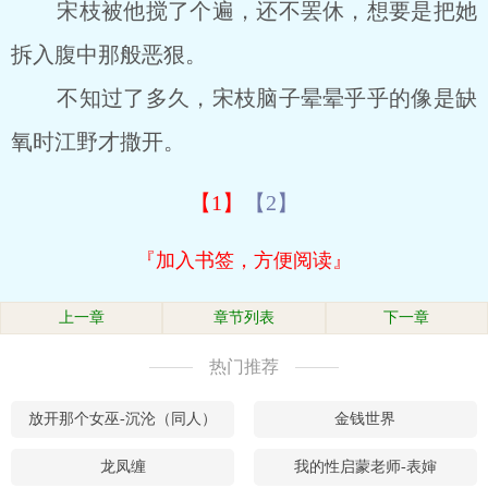
宋枝被他搅了个遍，还不罢休，想要是把她
拆入腹中那般恶狠。
不知过了多久，宋枝脑子晕晕乎乎的像是缺
氧时江野才撒开。
【1】
【2】
『加入书签，方便阅读』
上一章
章节列表
下一章
热门推荐
放开那个女巫-沉沦（同人）
金钱世界
龙凤缠
我的性启蒙老师-表婶