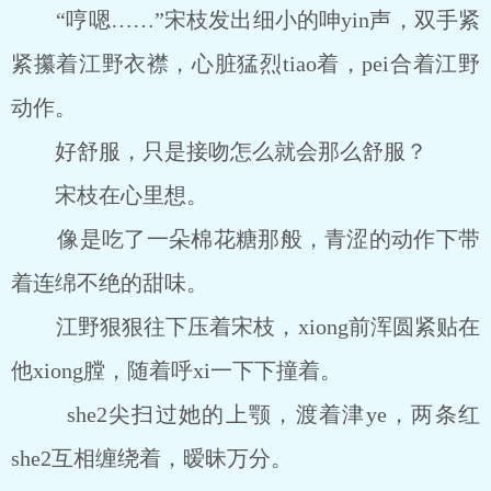
“哼嗯……”宋枝发出细小的呻yin声，双手紧
紧攥着江野衣襟，心脏猛烈tiao着，pei合着江野
动作。
好舒服，只是接吻怎么就会那么舒服？
宋枝在心里想。
像是吃了一朵棉花糖那般，青涩的动作下带
着连绵不绝的甜味。
江野狠狠往下压着宋枝，xiong前浑圆紧贴在
他xiong膛，随着呼xi一下下撞着。
she2尖扫过她的上颚，渡着津ye，两条红
she2互相缠绕着，暧昧万分。