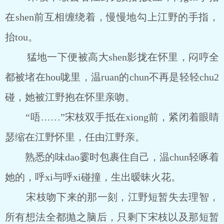
在shen前互相缠绕着，慢慢地勾上江野的手指，
抬tou。
猛地一下便被高大shen影拢在怀里，闷哼全
都被堵在hou咙里，温ruan的chun不再是轻轻chu2
碰，她被江野抱在怀里亲吻。
“唔……”宋枝双手抵在xiong前，紧闭着眼睛
瑟缩在江野怀里，任由江野亲。
熟悉的味dao霎时包裹住自己，温chun轻啄着
她的，呼xi与呼xi碰撞，生出暧昧火花。
宋枝吻下来的那一刻，江野短暂失去理智，
所有想法全都抛之脑后，只剩下宋枝以及那短暂