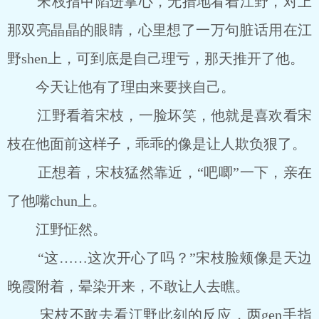
宋枝指甲陷进掌心，无措地看着江野，对上
那双亮晶晶的眼睛，心里想了一万句脏话用在江
野shen上，可到底是自己理亏，那天推开了他。
今天让他有了理由来要挟自己。
江野看着宋枝，一脸坏笑，他就是喜欢看宋
枝在他面前这样子，乖乖的像是让人欺负狠了。
正想着，宋枝猛然靠近，“吧唧”一下，亲在
了他嘴chun上。
江野怔然。
“这……这次开心了吗？”宋枝脸颊像是天边
晚霞附着，晕染开来，不敢让人去瞧。
宋枝不敢去看江野此刻的反应，两gen手指