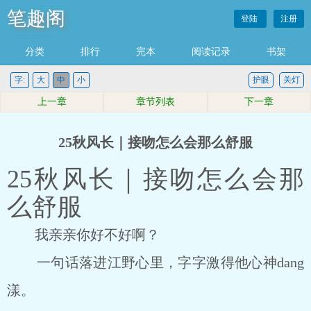
笔趣阁
登陆
注册
分类
排行
完本
阅读记录
书架
字:
大
中
小
护眼
关灯
上一章
章节列表
下一章
25秋风长｜接吻怎么会那么舒服
25秋风长｜接吻怎么会那
么舒服
我亲亲你好不好啊？
一句话落进江野心里，字字激得他心神dang
漾。