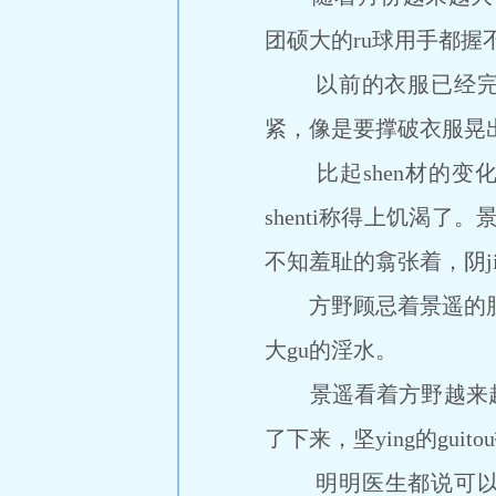
团硕大的ru球用手都握不
以前的衣服已经完全穿不
紧，像是要撑破衣服晃
比起shen材的变化，
shenti称得上饥渴了。
不知羞耻的翕张着，阴ji
方野顾忌着景遥的肚子，
大gu的淫水。
景遥看着方野越来越
了下来，坚ying的guit
明明医生都说可以z