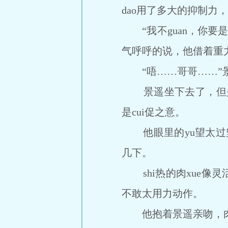
dao用了多大的抑制力，
“我不guan，你要是
气呼呼的说，他借着重力
“唔……哥哥……”景遥
景遥坐下去了，但是却
是cui促之意。
他眼里的yu望太过坚决
几下。
shi热的肉xue像灵活
不敢太用力动作。
他抱着景遥亲吻，肉