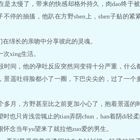
慢了，带来的快感却格外持久，肉dao终于被撑开
n子不停的抽搐，他趴在方野shen上，shen子贴的
们在绵长的亲吻中分享彼此的灵魂。
xing生活。
时间，他的孕吐反应突然间变得十分严重，什么都
，景遥吐得脸都小了一圈，下巴尖尖的，过了一个
多月，方野甚至比之前更加小心了，抱着景遥的
也只肯浅尝辄止的tian弄阴chun，han着阴di轻柔的
念当年yu望来了就拉他zuo爱的男生。