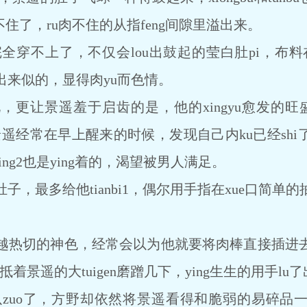
住了，ru肉不住的从指feng间隙里溢出来。
上了，不仅会lou出鼓起的莹白肚pi，布料在xion
出来似的，显得肉yu而色情。
更让景遥羞于启齿的是，他的xingyu愈发的旺
景遥经常在早上醒来的时候，发现自己内ku已经shi了一
ng2也是ying着的，渴望被男人满足。
最多给他tianbi1，偶尔用手指在xue口简单的
热切的神色，经常会以为他就要将肉棒直接插进去
ou抵着景遥的大tuigen磨蹭几下，ying生生的用手lu
uo了，方野却依然将景遥看得和脆弱的易碎品一