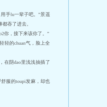
用手lu一辈子吧。”景遥
肉棒都吞了进去。
o2你，接下来该你了。”
的chuan气，脸上全
，在阴dao里浅浅抽插了
舒服的toupi发麻，却也