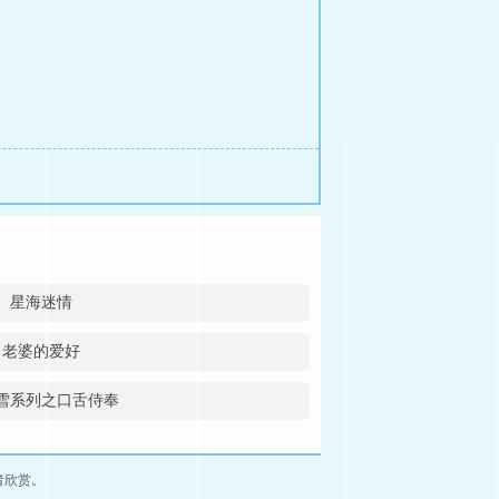
星海迷情
老婆的爱好
雪系列之口舌侍奉
者欣赏。