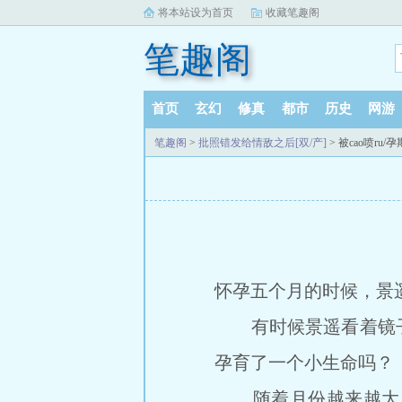
将本站设为首页
收藏笔趣阁
笔趣阁
首页
玄幻
修真
都市
历史
网游
笔趣阁
>
批照错发给情敌之后[双/产]
> 被cao喷ru/
怀孕五个月的时候，景
有时候景遥看着镜子
孕育了一个小生命吗？
随着月份越来越大，景遥