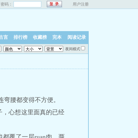
密码：
用户注册
古言
排行榜
收藏榜
完本
阅读记录
夜间模式
连弯腰都变得不方便。
，心想这里面真的已经
都覆了一层ruan肉，两