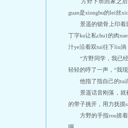
方野下班回家之后，
guan是xiongbu的l
景遥的锁骨上印着斑驳的
丁字ku让私chu1的肉x
汁ye沿着双tui往下l
“方野同学，我已经问
轻轻的哼了一声，“我现
他指了指自己的tui间
景遥话音刚落，就被方
的带子挑开，用力抚摸s
方野的手指rou搓着两b
咽。