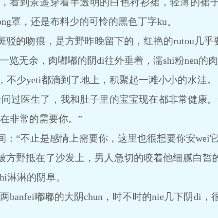
看到景遥穿着半透明的白色衬衫裙，轻薄的裙子
ei丝xiong罩，还是布料少的可怜的黑色丁字ku。
吻痕，是方野昨晚留下的，红艳的rutou几乎要从xi
ue一览无余，肉嘟嘟的阴di往外垂着，濡shi粉nen
iu淌，不少yeti都滴到了地上，积聚起一滩小小的水洼。
过医生了，我和肚子里的宝宝现在都非常健康。
在非常的需要你。”
：“不止是感情上需要你，这里也很想要你安wei它
野抵在了沙发上，男人急切的咬着他细腻白皙的
hi淋淋的阴阜。
anfei嘟嘟的大阴chun，时不时的nie几下阴di，