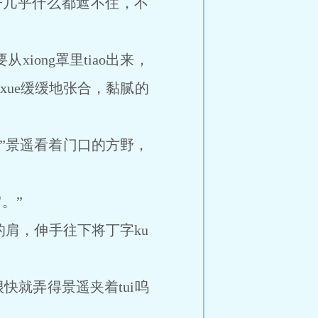
几乎什么都遮不住，不
ong罩里tiao出来，
的肉xue缓缓地张合，黏腻的
”景遥看着门口的方野，
。”
肩，伸手往下将丁字ku
很快就弄得景遥夹着tui呜