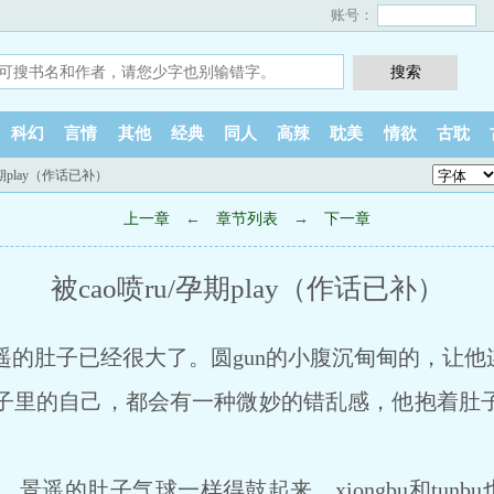
账号：
科幻
言情
其他
经典
同人
高辣
耽美
情欲
古耽
孕期play（作话已补）
上一章
←
章节列表
→
下一章
被cao喷ru/孕期play（作话已补）
遥的肚子已经很大了。圆gun的小腹沉甸甸的，让他
里的自己，都会有一种微妙的错乱感，他抱着肚子
的肚子气球一样得鼓起来，xiongbu和tunbu也