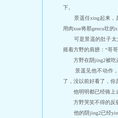
下。
景遥任xing起来，是
用肉xue将那gencu壮的x
可是景遥的肚子太大了
摇着方野的肩膀：“哥哥
方野在阴jing2被
景遥见他不动作，可怜
了，没以前好看了，你
他明明都已经骑上
方野哭笑不得的反驳
他的阴jing2已经yin