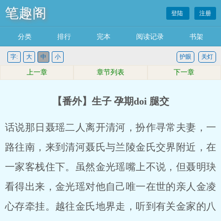
笔趣阁
登陆
注册
分类
排行
完本
阅读记录
书架
字:
大
中
小
护眼
关灯
上一章
章节列表
下一章
【番外】生子 孕期doi 腿交
话说那日聂瑶二人离开清河，扮作寻常夫妻，一
路往南，来到清河聂氏与兰陵金氏交界附近，在
一家客栈住下。虽然金光瑶嘴上不说，但聂明玦
看得出来，金光瑶对他自己唯一在世的亲人金凌
心存牵挂。越往金氏地界走，听到有关金家的八