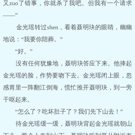
又zuo了错事，你就杀了我吧。但我有一个请求
——”
金光瑶转过shen，看着聂明玦的眼睛，幽幽
地说：“我要你陪葬。”
“好。”
没有任何犹豫地，聂明玦答应下来。他捧起
金光瑶的脸，作势要吻下去。金光瑶闭上眼，忽
感胃里一阵翻江倒海，慌忙推开聂明玦，到一旁
干呕起来。
“怎么了？吃坏肚子了？我们先下山去！”
待金光瑶缓一缓，聂明玦背起金光瑶就朝山