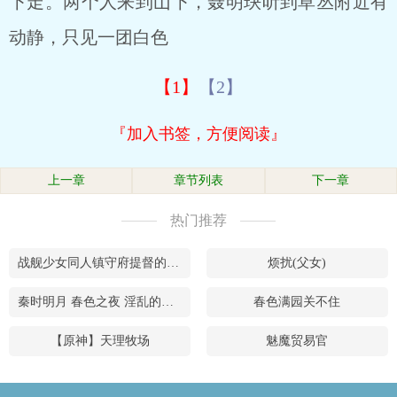
下走。两个人来到山下，聂明玦听到草丛附近有
动静，只见一团白色
【1】
【2】
『加入书签，方便阅读』
上一章
章节列表
下一章
热门推荐
战舰少女同人镇守府提督的后宫日常
烦扰(父女)
秦时明月 春色之夜 淫乱的关系
春色满园关不住
【原神】天理牧场
魅魔贸易官