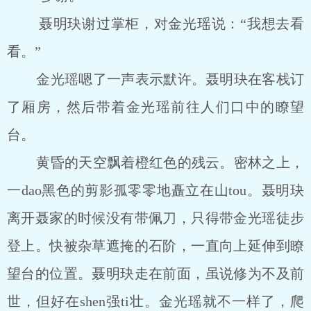
聂明玦谢过掌柜，对金光瑶说：“我想去看
看。”
金光瑶嗯了一声表示默许。聂明玦在客栈订
了厢房，然后带着金光瑶前往人们口中的瞭望
台。
黄昏的天空飘着橙红色的残云。密林之上，
一dao黑色的剪影孤零零地矗立在山tou。聂明玦
离开聂家的时候没有带佩刀，只得带金光瑶徒步
登上。快被杂草遮掩的石阶，一直向上延伸到瞭
望台的位置。聂明玦走在前面，虽说修为不及前
世，但好在shen强ti壮。金光瑶就不一样了，爬