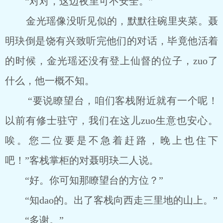
“对对，这边夜里可不安全。”
金光瑶像没听见似的，默默往碗里夹菜。聂
明玦倒是饶有兴致听完他们的对话，毕竟他活着
的时候，金光瑶还没有登上仙督的位子，zuo了
什么，他一概不知。
“要说瞭望台，咱们客栈附近就有一个呢！
以前有修士驻守，我们在这儿zuo生意也安心。
唉。您二位要是不急着赶路，晚上也住下
吧！”客栈掌柜的对聂明玦二人说。
“好。你可知那瞭望台的方位？”
“知dao的。出了客栈向西走三里地的山上。”
“多谢。”