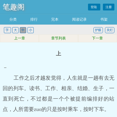
笔趣阁
登陆
注册
分类
排行
完本
阅读记录
书架
字:
大
中
小
护眼
关灯
上一章
章节列表
下一章
上
－
工作之后才越发觉得，人生就是一趟有去无
回的列车。读书、工作、相亲、结婚、生子，一
直到死亡，不过都是一个个被提前编排好的站
点，人所需要zuo的只是按时乘车，按时下车。