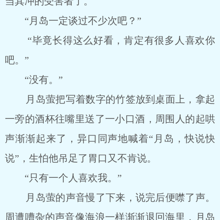
当其冲的受害者了。
“月岛一定谈过不少次吧？”
“毕竟长得这么好看，肯定有很多人喜欢你
吧。”
“没有。”
月岛萤把写着数字的竹签放到桌面上，拿起
一旁的酒杯往嘴里送了一小口酒，周围人的起哄
声渐渐起来了，异口同声地喊着“月岛，快说快
说”，生怕他吊足了胃口又不肯说。
“只有一个人喜欢我。”
月岛萤的声音慢了下来，说完后便噤了声。
周遭嘈杂的声音像海浪一样渐渐退回海里，月岛