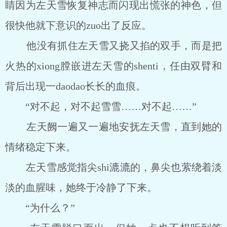
睛因为左天雪恢复神志而闪现出慌张的神色，但
很快他就下意识的zuo出了反应。
他没有抓住左天雪又挠又掐的双手，而是把
火热的xiong膛嵌进左天雪的shenti，任由双臂和
背后出现一daodao长长的血痕。
“对不起，对不起雪雪……对不起……”
左天阙一遍又一遍地安抚左天雪，直到她的
情绪稳定下来。
左天雪感觉指尖shi漉漉的，鼻尖也萦绕着淡
淡的血腥味，她终于冷静了下来。
“为什么？”