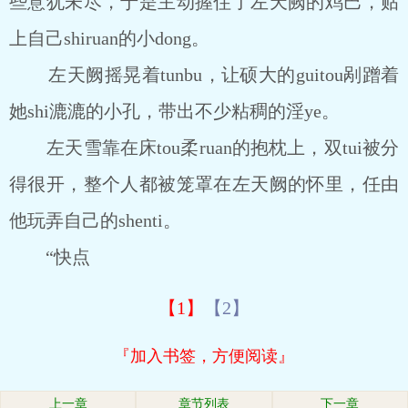
些意犹未尽，于是主动握住了左天阙的鸡巴，贴
上自己shiruan的小dong。
左天阙摇晃着tunbu，让硕大的guitou剐蹭着
她shi漉漉的小孔，带出不少粘稠的淫ye。
左天雪靠在床tou柔ruan的抱枕上，双tui被分
得很开，整个人都被笼罩在左天阙的怀里，任由
他玩弄自己的shenti。
“快点
【1】
【2】
『加入书签，方便阅读』
上一章
章节列表
下一章