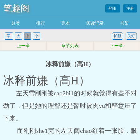
笔趣阁
登陆
注册
分类
排行
完本
阅读记录
书架
字:
大
中
小
护眼
关灯
上一章
章节列表
下一章
冰释前嫌（高H）
冰释前嫌（高H）
左天雪刚刚被cao2bi1的时候就觉得有些不对
劲了，但是她的理智还是暂时被肉yu和醉意压了
下来。
而刚刚she1完的左天阙chao红着一张脸，眼