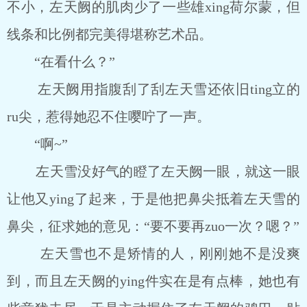
不小，左天阙的肌肉少了一些雄xing荷尔蒙，但
线条和比例都完美得堪称艺术品。
“在看什么？”
左天阙用指腹刮了刮左天雪还依旧ting立的
ru尖，惹得她忍不住嘤咛了一声。
“啊~”
左天雪没好气的瞪了左天阙一眼，就这一眼
让他又ying了起来，于是他把鼻尖抵着左天雪的
鼻尖，征求她的意见：“要不要再zuo一次？嗯？”
左天雪也不是矫情的人，刚刚她不是没爽
到，而且左天阙的ying件实在是有点棒，她也有