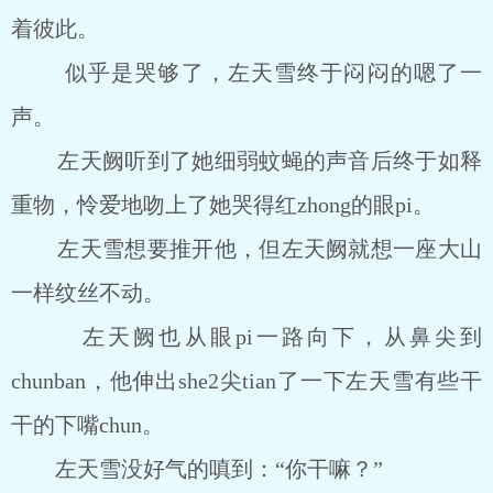
着彼此。
似乎是哭够了，左天雪终于闷闷的嗯了一
声。
左天阙听到了她细弱蚊蝇的声音后终于如释
重物，怜爱地吻上了她哭得红zhong的眼pi。
左天雪想要推开他，但左天阙就想一座大山
一样纹丝不动。
左天阙也从眼pi一路向下，从鼻尖到
chunban，他伸出she2尖tian了一下左天雪有些干
干的下嘴chun。
左天雪没好气的嗔到：“你干嘛？”