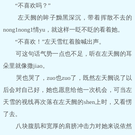
“不喜欢吗？”
左天阙的眸子黝黑深沉，带着挥散不去的
nong1nong1情yu，就这样一眨不眨的看着她。
“不喜欢！”左天雪红着脸喊出声。
可这句话气势一点也不足，听在左天阙的耳
朵里就像撒jiao。
哭也哭了，zuo也zuo了，既然左天阙说了以
后会对自己好，她也愿意给他一次机会，可当左
天雪的视线再次落在左天阙的shen上时，又看愣
了去。
八块腹肌和宽厚的肩膀冲击力对她来说依然