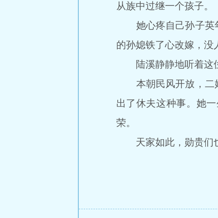
从族中过继一个孩子。
她心疼自己孙子英年
的孙媳铁了心改嫁，没
陆溪静静地听着这位
本朝民风开放，二婚
出了休夫这种事。她一
荣。
天家如此，勋贵们也不