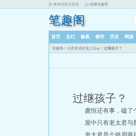
将本站设为首页
收藏笔趣阁
笔趣阁
首页
玄幻
修真
都市
历史
网游
笔趣阁
>
夫君变成死鬼之后np
> 过继孩子？
过继孩子？
虞恒还有事，磕了个t
屋中只有老太君与郡
老太君是个慈眉善目的