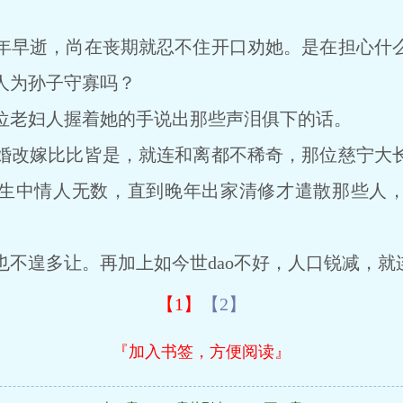
早逝，尚在丧期就忍不住开口劝她。是在担心什么
人为孙子守寡吗？
老妇人握着她的手说出那些声泪俱下的话。
改嫁比比皆是，就连和离都不稀奇，那位慈宁大长
生中情人无数，直到晚年出家清修才遣散那些人
遑多让。再加上如今世dao不好，人口锐减，就
【1】
【2】
『加入书签，方便阅读』