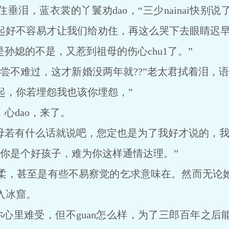
垂泪，蓝衣裳的丫鬟劝dao，“三少nainai快别
起好不容易才让我们给劝住，再这么哭下去眼睛迟早
孙媳的不是，又惹到祖母的伤心chu1了。”
不难过，这才新婚没两年就??”老太君拭着泪，语
起，你若埋怨我也该你埋怨，”
心dao，来了。
母若有什么话就说吧，您定也是为了我好才说的，我
是个好孩子，难为你这样通情达理。”
，甚至是有些不易察觉的乞求意味在。然而无论她
入冰窟。
心里难受，但不guan怎么样，为了三郎百年之后