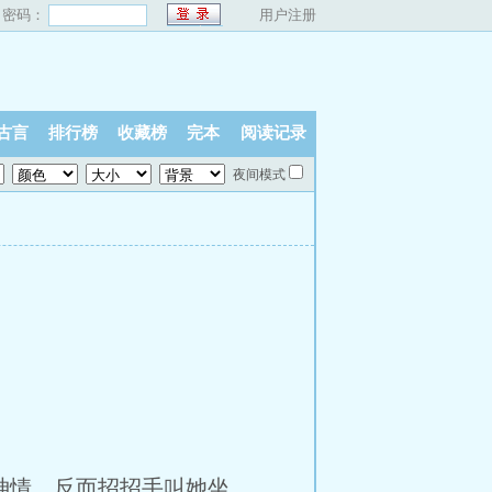
密码：
用户注册
古言
排行榜
收藏榜
完本
阅读记录
夜间模式
神情，反而招招手叫她坐