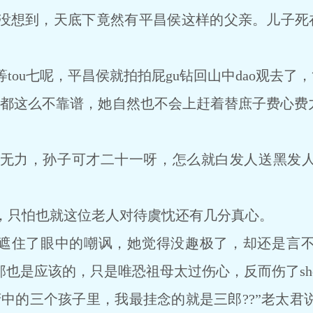
到，天底下竟然有平昌侯这样的父亲。儿子死在
u七呢，平昌侯就拍拍屁gu钻回山中dao观去了，
都这么不靠谱，她自然也不会上赶着替庶子费心费力，
力，孙子可才二十一呀，怎么就白发人送黑发人
只怕也就这位老人对待虞忱还有几分真心。
遮住了眼中的嘲讽，她觉得没趣极了，却还是言不
那也是应该的，只是唯恐祖母太过伤心，反而伤了shen
中的三个孩子里，我最挂念的就是三郎??”老太君