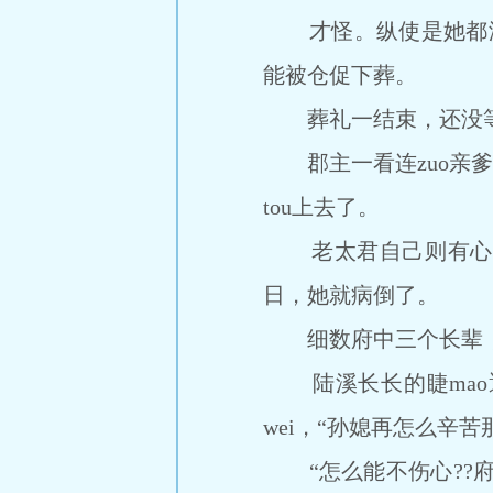
才怪。纵使是她都没想
能被仓促下葬。
葬礼一结束，还没等to
郡主一看连zuo亲爹
tou上去了。
老太君自己则有心无
日，她就病倒了。
细数府中三个长辈，
陆溪长长的睫mao
wei，“孙媳再怎么辛苦
“怎么能不伤心??府