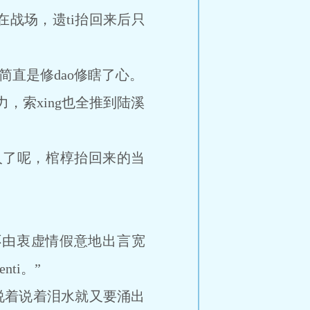
战场，遗ti抬回来后只
简直是修dao修瞎了心。
索xing也全推到陆溪
了呢，棺椁抬回来的当
由衷虚情假意地出言宽
ti。”
说着说着泪水就又要涌出