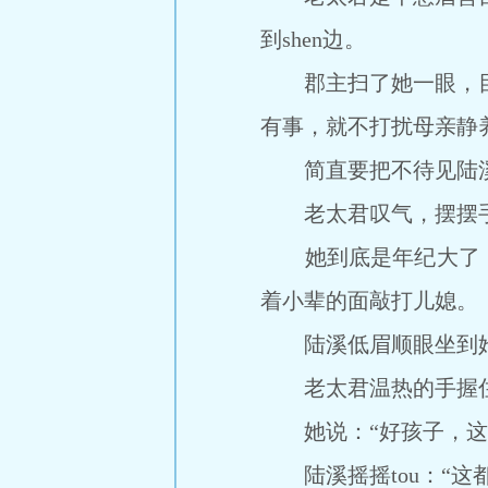
到shen边。
郡主扫了她一眼，目光
有事，就不打扰母亲静
简直要把不待见陆溪放
老太君叹气，摆摆手
她到底是年纪大了，
着小辈的面敲打儿媳。
陆溪低眉顺眼坐到她s
老太君温热的手握住
她说：“好孩子，这
陆溪摇摇tou：“这