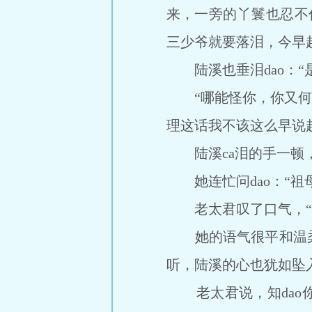
来，一旁的丫鬟也忍不住
三少爷就要落泪，今早
陆溪也垂泪dao：“是
“哪能怪你，你又何尝
理这话我不该这么早说
陆溪ca泪的手一顿，
她连忙问dao：“祖
老太君叹了口气，“你
她的语气很平和温柔
听，陆溪的心也犹如坠
老太君说，知dao你