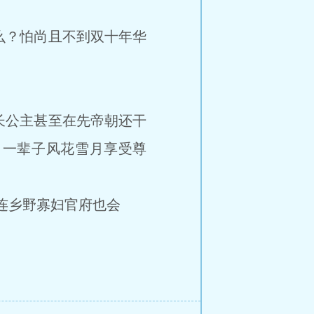
？怕尚且不到双十年华
公主甚至在先帝朝还干
，一辈子风花雪月享受尊
连乡野寡妇官府也会