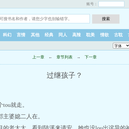
账号：
科幻
言情
其他
经典
同人
高辣
耽美
情欲
古耽
上一章
←
章节列表
→
下一章
过继孩子？
ou就走。
主婆媳二人在。
老太太，看到陆溪来请安，她也没lou出诧异的