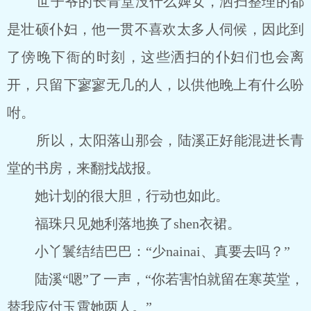
世子爷的长青堂没什么婢女，洒扫整理的都
是壮硕仆妇，他一贯不喜欢太多人伺候，因此到
了傍晚下衙的时刻，这些洒扫的仆妇们也会离
开，只留下寥寥无几的人，以供他晚上有什么吩
咐。
所以，太阳落山那会，陆溪正好能混进长青
堂的书房，来翻找战报。
她计划的很大胆，行动也如此。
福珠只见她利落地换了shen衣裙。
小丫鬟结结巴巴：“少nainai、真要去吗？”
陆溪“嗯”了一声，“你若害怕就留在寒英堂，
替我应付玉霄她两人。”