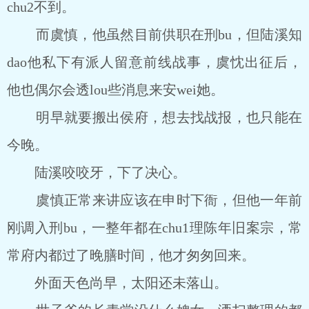
chu2不到。
而虞慎，他虽然目前供职在刑bu，但陆溪知
dao他私下有派人留意前线战事，虞忱出征后，
他也偶尔会透lou些消息来安wei她。
明早就要搬出侯府，想去找战报，也只能在
今晚。
陆溪咬咬牙，下了决心。
虞慎正常来讲应该在申时下衙，但他一年前
刚调入刑bu，一整年都在chu1理陈年旧案宗，常
常府内都过了晚膳时间，他才匆匆回来。
外面天色尚早，太阳还未落山。