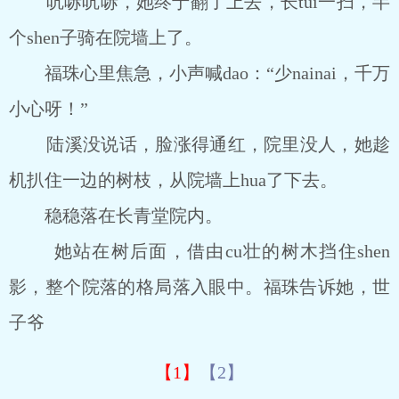
吭哧吭哧，她终于翻了上去，长tui一扫，半
个shen子骑在院墙上了。
福珠心里焦急，小声喊dao：“少nainai，千万
小心呀！”
陆溪没说话，脸涨得通红，院里没人，她趁
机扒住一边的树枝，从院墙上hua了下去。
稳稳落在长青堂院内。
她站在树后面，借由cu壮的树木挡住shen
影，整个院落的格局落入眼中。福珠告诉她，世
子爷
【1】
【2】