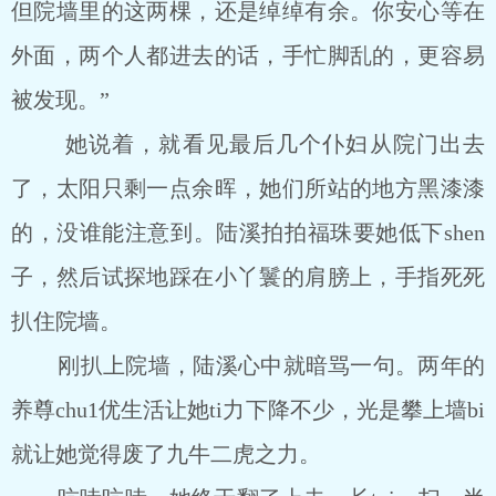
但院墙里的这两棵，还是绰绰有余。你安心等在
外面，两个人都进去的话，手忙脚乱的，更容易
被发现。”
她说着，就看见最后几个仆妇从院门出去
了，太阳只剩一点余晖，她们所站的地方黑漆漆
的，没谁能注意到。陆溪拍拍福珠要她低下shen
子，然后试探地踩在小丫鬟的肩膀上，手指死死
扒住院墙。
刚扒上院墙，陆溪心中就暗骂一句。两年的
养尊chu1优生活让她ti力下降不少，光是攀上墙bi
就让她觉得废了九牛二虎之力。