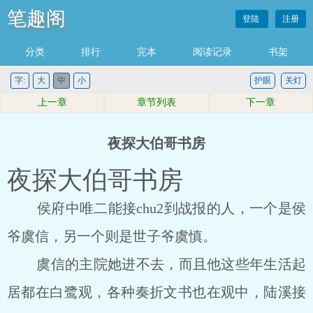
笔趣阁
登陆
注册
分类
排行
完本
阅读记录
书架
字:
大
中
小
护眼
关灯
上一章
章节列表
下一章
夜探大伯哥书房
夜探大伯哥书房
侯府中唯二能接chu2到战报的人，一个是侯
爷虞信，另一个则是世子爷虞慎。
虞信的主院她进不去，而且他这些年生活起
居都在白鹭观，各种奏折文书也在观中，陆溪接