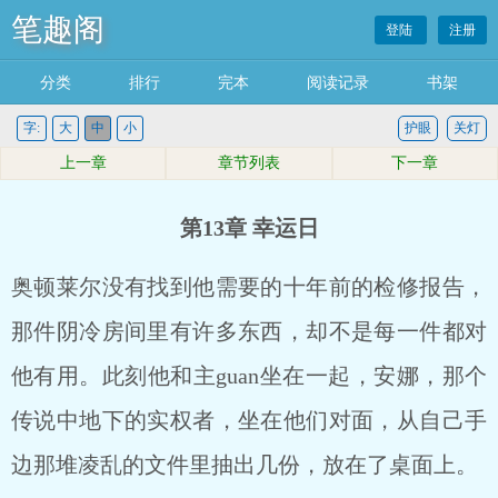
笔趣阁
登陆
注册
分类
排行
完本
阅读记录
书架
字:
大
中
小
护眼
关灯
上一章
章节列表
下一章
第13章 幸运日
奥顿莱尔没有找到他需要的十年前的检修报告，
那件阴冷房间里有许多东西，却不是每一件都对
他有用。此刻他和主guan坐在一起，安娜，那个
传说中地下的实权者，坐在他们对面，从自己手
边那堆凌乱的文件里抽出几份，放在了桌面上。