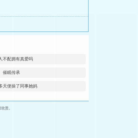
人不配拥有真爱吗
催眠传承
多天便操了同事她妈
者欣赏。