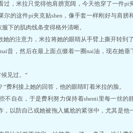
看过，米拉只觉得他肩膀宽阔，今天他穿了一件pi
尔的这件pi夹克贴shen，像手套一样刚好与肩
，衣服下的肌肉线条变得格外清晰。
的注意力，米拉将她的眼睛从手臂上撕开转到了面
nai昔，然后在最上面点缀着一圈nai油，现在她垂下
。
候见过。”
？”费利接上她的回答，他的眼睛盯着米拉的脸。
自在，于是费利努力保持着shenti里每一丝的
作，以防自己或她被拖入尴尬的紧张中，尤其是他