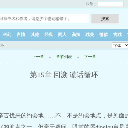
账号：
科幻
言情
其他
经典
同人
高辣
耽美
情欲
古耽
循环
上一章
←
章节列表
→
下一章
第15章 回溯 谎话循环
辛苦找来的约会地……不，不是约会地点，是见面
的地点之一，但毫无疑问，眼前的屋dinglou台