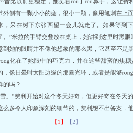
音比以前更稳定，她笑着rou了rou鼻子，这让费
节外侧有一颗小小的痣，很小一颗，像用笔刺在上
，呆在树下东张西望一会儿就走了。如果等到下
了。”米拉的手臂交叠放在桌上，她讲到这里时黑眼
她的眼睛并不像他想象的那么黑，它甚至不是黑色
ong化在了她眼中的巧克力，并在这些甜蜜的焦糖y
，像日晕时太阳边缘的那圈光环，或者是能够ron
样的吗？
。”费利开始对这个冬天好奇，但更好奇在冬天的
多令人印象深刻的细节的，费利想不出答案，他手
【1】
【2】