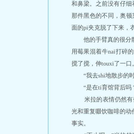
和鼻梁。之前没有仔细
那件黑色的不同，奥顿莱
面的pi夹克脱了下来
他的手臂真的很分散她
用莓果混着牛nai打碎的
搅了搅，伸touxi了一口
“我去shi地散步的时
“是在ti育馆背后吗
米拉的表情仍然有些不
光和重复啜饮咖啡的动
事实。