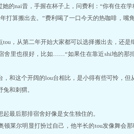
她的nai昔，手握在杯子上，问费利：“你有住在学
打算搬出去。”费利喝了一口今天的热咖啡，嘴角沾
tou，从第二年开始大家都可以选择搬出去，还是
宿舍里也很好，比如……“如果住在靠近shi地的那
和这个开阔的lou台相比，是小得有些可怜，但
野兔和刺猬。
起最后那排宿舍好像是女生独住的。
尔明显打扮过自己，他半长的tou发像舞会那晚梳