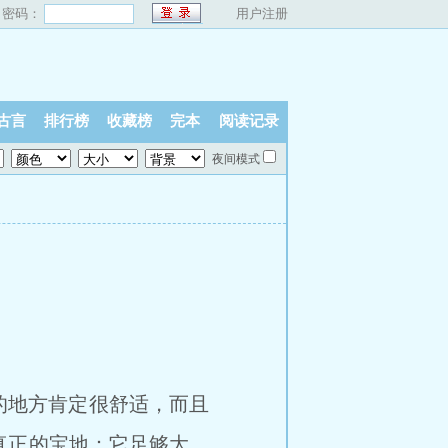
密码：
用户注册
古言
排行榜
收藏榜
完本
阅读记录
夜间模式
的地方肯定很舒适，而且
是真正的宝地：它足够大，