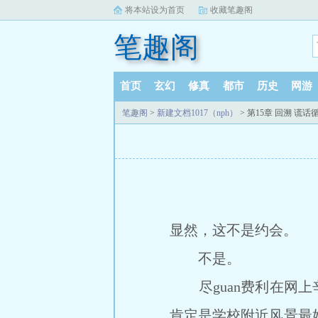
将本站设为首页
收藏笔趣阁
笔趣阁
首页
玄幻
修真
都市
历史
网游
笔趣阁
>
新建文档1017（nph）
> 第15章 回溯 谎话
显然，这不是约会。
不是。
尽guan费利在网上
肯定是学校附近风景最好