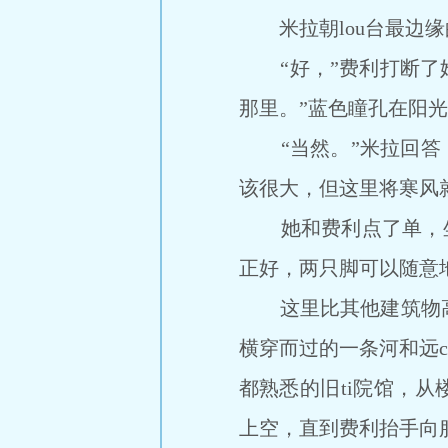
米拉朝lou台最边缘
“好，”费利打断了她
那里。”蓝色瞳孔在阳光
“当然。”米拉回答，她
该很大，但这里将寒风
她和费利点了单，坐到
正好，两只脚可以随意
这里比其他建筑物高
横穿而过的一条河和远c
都熟悉的旧ti院馆，从
上空，直到费利抬手向