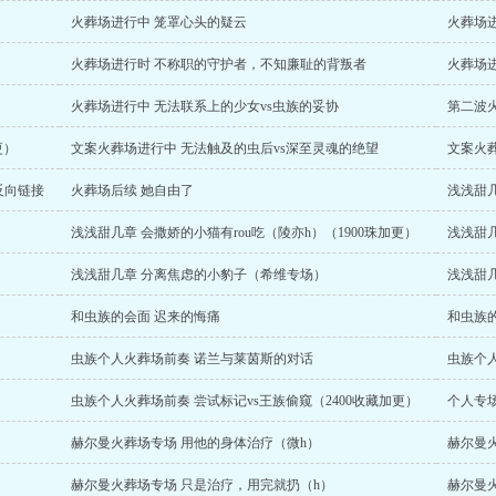
火葬场进行中 笼罩心头的疑云
火葬场
火葬场进行时 不称职的守护者，不知廉耻的背叛者
火葬场进
火葬场进行中 无法联系上的少女vs虫族的妥协
更）
文案火葬场进行中 无法触及的虫后vs深至灵魂的绝望
文案火
反向链接
火葬场后续 她自由了
浅浅甜
浅浅甜几章 会撒娇的小猫有rou吃（陵亦h）（1900珠加更）
浅浅甜
浅浅甜几章 分离焦虑的小豹子（希维专场）
和虫族的会面 迟来的悔痛
和虫族
虫族个人火葬场前奏 诺兰与莱茵斯的对话
虫族个
虫族个人火葬场前奏 尝试标记vs王族偷窥（2400收藏加更）
个人专
赫尔曼火葬场专场 用他的身体治疗（微h）
赫尔曼火葬场专场 只是治疗，用完就扔（h）
赫尔曼