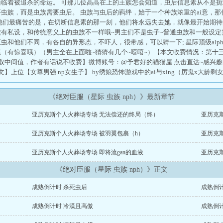
面临着被追杀的命运。 可那几位高高在上的王族怎会知道，虫后信息素从不是
虫族，而是虫族需要虫后。 虫族与虫后的羁绊，始于一个种族浓重的ai意，那
他们最痛苦的是，在切断信息素的那一刻，他们将永远失去她，就像最开始期待的
族有私设，和传统意义上的虫族不一样哦~男主们不是虫子~普通虫族和一般设
虫和他们不同，有各自的异形态，不吓人，很带感，可以猜一下; 星际顶级alph
（有惊喜哦）（男主全在上面啦~猜猜有几个~嘻嘻~）【本文收费情况：第十三章
ou渣取中间值，作者有话说不收费】微博账号：@予君好的猫猫屋 点击直达~感
】上位【女尊男强 np女生子】 by绣娘恐怖游戏中的ai与xing（厉鬼x大龄剩
《绝对臣服（星际 虫族 nph）》最新章节
亚历克斯个人火葬场专场 无法偿还的终局（终）
亚历克
亚历克斯个人火葬场专场 被羽翼包裹（h）
亚历克
亚历克斯个人火葬场专场 即将流gan的血液
亚历克
《绝对臣服（星际 虫族 nph）》正文
成熟倒计时 杀死虫后
成熟倒
成熟倒计时 冷漠且高傲
成熟倒