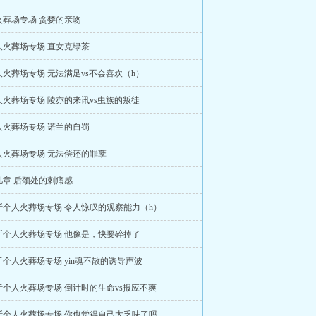
火葬场专场 贪婪的亲吻
人火葬场专场 直女克绿茶
火葬场专场 无法满足vs不会喜欢（h）
火葬场专场 陵亦的来讯vs虫族的叛徒
人火葬场专场 诺兰的自罚
人火葬场专场 无法偿还的罪孽
几章 后颈处的刺痛感
斯个人火葬场专场 令人惊叹的观察能力（h）
斯个人火葬场专场 他像是，快要碎掉了
个人火葬场专场 yin魂不散的诱导声波
斯个人火葬场专场 倒计时的生命vs报应不爽
斯个人火葬场专场 你也觉得自己太乏味了吗