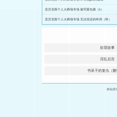
亚历克斯个人火葬场专场 被羽翼包裹（h）
亚历克斯个人火葬场专场 无法偿还的终局（终）
欲望故事
淫乱后宫
书呆子的复仇（翻
本站所