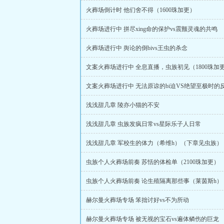
火葬场倒计时 他们舍不得（1600珠加更）
火葬场进行中 拼尽xing命的保护vs震颤灵魂的共鸣
火葬场进行中 舆论的倒bivs王虫的杀念
文案火葬场进行中 全息直播，虫族初见（1800珠加
文案火葬场进行中 无法原谅的bi迫VS绝望至极时的
浅浅甜几章 陵亦小猫的不安
浅浅甜几章 虫族发疯日常vs星际乐子人日常
浅浅甜几章 军校生的体力（希维h）（下章见虫族）
虫族个人火葬场前奏 苏恬的体检单（2100珠加更）
虫族个人火葬场前奏 论生殖隔离那些事（莱茵斯h）
赫尔曼火葬场专场 笨拙讨好vs不为所动
赫尔曼火葬场专场 被无视的宝石vs遍体鳞伤的巨龙