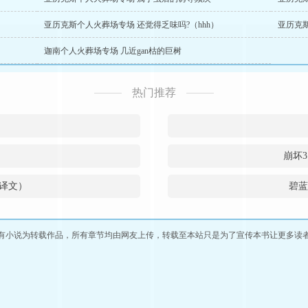
亚历克斯个人火葬场专场 还觉得乏味吗?（hhh）
亚历克
迦南个人火葬场专场 几近gan枯的巨树
热门推荐
崩坏3
译文）
碧蓝
有小说为转载作品，所有章节均由网友上传，转载至本站只是为了宣传本书让更多读