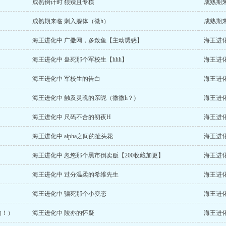
成熟倒计时 狠辣且专横
成熟期来
成熟期来临 刺入腺体（微h）
成熟期
海王进化中 广撒网，多敛鱼【主动诱惑】
海王进化
海王进化中 蛊死那个军校生【hhh】
海王进
海王进化中 军校生的告白
海王进
海王进化中 触及灵魂的亲昵（微微h？)
海王进
海王进化中 尺码不合的初夜H
海王进化
海王进化中 alpha之间的扯头花
海王进
海王进化中 忽悠那个黑市倒卖贩【200收藏加更】
海王进
海王进化中 过分温柔的希维先生
海王进
海王进化中 骗死那个小变态
海王进
动！）
海王进化中 陵亦的怀疑
海王进化