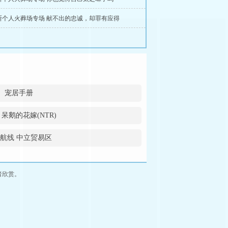
斯个人火葬场专场 献不出的忠诚，却罪有应得
宠居手册
 呆鹅的花嫁(NTR)
航线 中立贸易区
者欣赏。