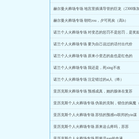
赫尔曼火葬场专场 地宫里插满导管的巨龙（2300珠
赫尔曼火葬场专场 朝吃rou，夕可死矣（高h）
诺兰个人火葬场专场 对变态的惩罚不是惩罚，是奖
诺兰个人火葬场专场 要为自己说过的话付出代价
诺兰个人火葬场专场 原来小变态的血也是红色的
诺兰个人火葬场专场 我还是，死xing不改
诺兰个人火葬场专场 注定错过的ai人（终）
亚历克斯火葬场专场 预感成真，她的腺体在复苏
亚历克斯个人火葬场专场 伪装的克制，锁住的疯魔（
亚历克斯个人火葬场专场 苏恬的预感vs联邦的yin谋
亚历克斯个人火葬场专场 原来这么疼吗，苏苏
亚历克斯个人火葬场专场 即将流gan的血液