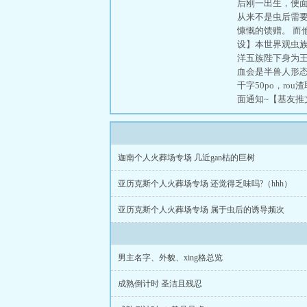
后刚一出生，便
从来不是虫后需要
慷慨的馈赠。 而
设】本世界观虫
洋五族陛下身为王
血会是半兽人形态
千字50po，r
面通知~【基友推文
迦南个人火葬场专场 几近gan枯的巨树
亚历克斯个人火葬场专场 还觉得乏味吗?（hhh）
亚历克斯个人火葬场专场 属于虫后的诱导频次
男主名字、外貌、xing格总览
成熟倒计时 圣洁且残忍