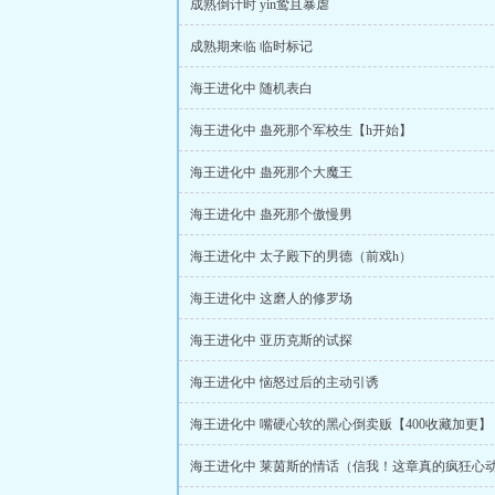
成熟倒计时 yin鸷且暴虐
成熟期来临 临时标记
海王进化中 随机表白
海王进化中 蛊死那个军校生【h开始】
海王进化中 蛊死那个大魔王
海王进化中 蛊死那个傲慢男
海王进化中 太子殿下的男德（前戏h）
海王进化中 这磨人的修罗场
海王进化中 亚历克斯的试探
海王进化中 恼怒过后的主动引诱
海王进化中 嘴硬心软的黑心倒卖贩【400收藏加更】
海王进化中 莱茵斯的情话（信我！这章真的疯狂心