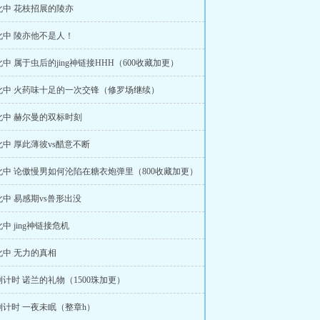
化中 花枝招展的陵亦
化中 陵亦他不是人！
中 属于虫后的jing神链接HHH（600收藏加更）
化中 火药味十足的一次交锋（修罗场继续）
化中 赫尔曼的双标时刻
中 厚此薄彼vs醋意不断
化中 论傲慢男如何沦陷在糖衣炮弹里（800收藏加更）
中 易感期vs兽形出没
中 jing神链接危机
化中 无力的真相
计时 诺兰的礼物（1500珠加更）
倒计时 一夜未眠（整章h）