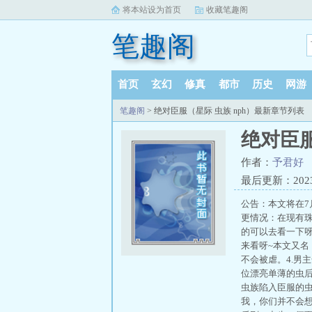
将本站设为首页
收藏笔趣阁
笔趣阁
首页
玄幻
修真
都市
历史
网游
笔趣阁
> 绝对臣服（星际 虫族 nph）最新章节列表
绝对臣服
作者：
予君好
最后更新：2023-0
公告：本文将在7
更情况：在现有珠
的可以去看一下呀
来看呀~本文又名
不会被虐。4.男
位漂亮单薄的虫
虫族陷入臣服的虫
我，你们并不会想