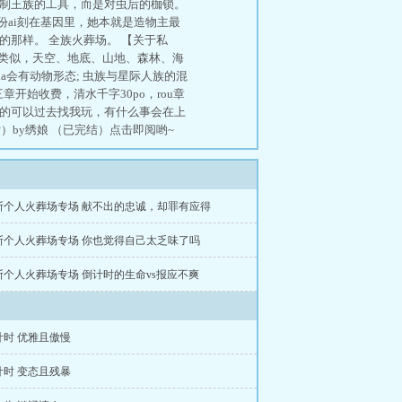
扼制王族的工具，而是对虫后的枷锁。
份ai刻在基因里，她本就是造物主最
那样。 全族火葬场。 【关于私
定类似，天空、地底、山地、森林、海
a会有动物形态; 虫族与星际人族的混
开始收费，清水千字30po，rou章
兴趣的可以过去找我玩，有什么事会在上
女）by绣娘 （已完结）点击即阅哟~
斯个人火葬场专场 献不出的忠诚，却罪有应得
斯个人火葬场专场 你也觉得自己太乏味了吗
斯个人火葬场专场 倒计时的生命vs报应不爽
计时 优雅且傲慢
计时 变态且残暴