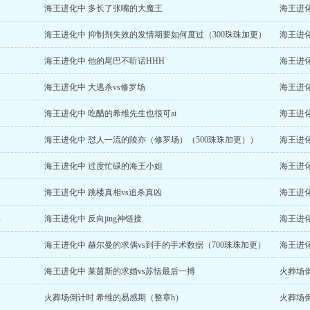
海王进化中 多长了张嘴的大魔王
海王进
海王进化中 抑制剂失效的发情期要如何度过（300珠珠加更）
海王进
海王进化中 他的尾巴不听话HHH
海王进化
海王进化中 大逃杀vs修罗场
海王进
海王进化中 吃醋的希维先生也很可ai
海王进
海王进化中 怼人一流的陵亦（修罗场）（500珠珠加更））
海王进化
海王进化中 过度忙碌的海王小姐
海王进
海王进化中 跳楼真相vs追杀真凶
海王进化
）
海王进化中 反向jing神链接
海王进化
海王进化中 赫尔曼的求偶vs到手的手术数据（700珠珠加更）
海王进
海王进化中 莱茵斯的求婚vs苏恬最后一搏
火葬场倒
火葬场倒计时 希维的易感期（整章h）
火葬场