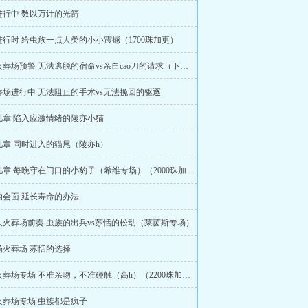
进行中 数以万计的光箭
行时 给虫族一点人类的小小震撼（1700珠加更）
第二波火葬场预警 无法逃脱的宿命vs亲自cao刀的请求（下章开烧，文案剧情预告）
葬场进行中 无法阻止的手术vs无法挽回的驱逐
几章 陷入应激情绪的陵亦小猫
几章 同时进入的猫尾（陵亦h）
浅浅甜几章 每晚守在门口的小豹子（希维专场）（2000珠加更）
的会面 延长寿命的办法
人火葬场前奏 虫族的出兵vs苏恬的松动（莱茵斯专场）
场火葬场 苏恬的选择
赫尔曼火葬场专场 不准亲吻，不准碰触（高h）（2200珠加更）
火葬场专场 虫族都是疯子