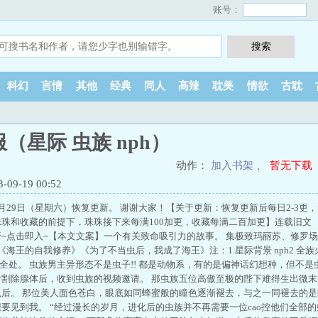
账号：
科幻
言情
其他
经典
同人
高辣
耽美
情欲
古耽
（星际 虫族 nph）
动作：
加入书架
、
暂无下载
9-19 00:52
月29日（星期六）恢复更新。 谢谢大家！【关于更新：恢复更新后每日2-3更，
珠和收藏的前提下，珠珠接下来每满100加更，收藏每满二百加更】连载旧文 《
~点击即入~【本文文案】一个有关致命吸引力的故事。 集极致玛丽苏、修罗
《海王的自我修养》《为了不当虫后，我成了海王》注：1.星际背景 nph2.全
主全处。 虫族男主异形态不是虫子!! 都是动物系，有的是偏神话幻想种，但不是
后割除腺体后，收到虫族的视频邀请。 那虫族五位高傲至极的陛下难得生出微
后。 那位美人面色苍白，眼底如同蜂蜜般的瞳色逐渐褪去，与之一同褪去的是
要见到我。 “经过漫长的岁月，进化后的虫族并不再需要一位cao控他们全部