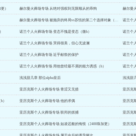
加更）
赫尔曼火葬场专场 从绝对强权到无限顺从的乖狗
赫尔曼
赫尔曼火葬场专场 被抛弃的终局vs苏恬的第二个选择对象（终）
诺兰个
励
诺兰个人火葬场专场 变态不愧是变态（微h）
诺兰个人
诺兰个人火葬场专场 哭得很美，但心无波澜
诺兰个人
诺兰个人火葬场专场 近乎献祭的保护
诺兰个
诺兰个人火葬场专场 用他曾经最不屑的能力诱惑（h）
诺兰个
浅浅甜几章 那位alpha皇后
浅浅甜
亚历克斯个人火葬场专场 青涩又无措
亚历克
h）
亚历克斯个人火葬场专场 他的求偶
亚历克
亚历克斯个人火葬场专场 联邦的抓捕
亚历克斯
亚历克斯个人火葬场专场 如凌迟般的悔恨（2400珠加更）
亚历克
亚历克斯个人火葬场专场 属于虫后的诱导频次
亚历克