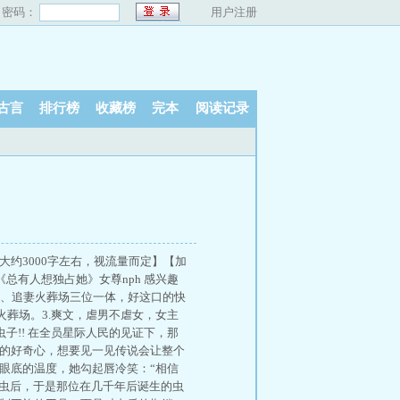
密码：
用户注册
古言
排行榜
收藏榜
完本
阅读记录
大约3000字左右，视流量而定】【加
总有人想独占她》女尊nph 感兴趣
场、追妻火葬场三位一体，好这口的快
族火葬场。3.爽文，虐男不虐女，女主
虫子!! 在全员星际人民的见证下，那
末的好奇心，想要见一见传说会让整个
眼底的温度，她勾起唇冷笑：“相信
的虫后，于是那位在几千年后诞生的虫