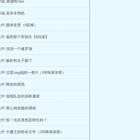
临 汹涌情chao
来临 追杀令危机
中 腺体发烫（h前奏）
化中 蛊死那个军校生【h结束】
化中 浅浅一个修罗场
化中 嫉妒的太子殿下
中 过度xing福的一夜H（100珠珠加更）
化中 网友的诱惑
化中 游戏队友的深夜邀请
化中 黑心倒卖贩的调戏
化中 惊！虫后竟然是卵生的？
中 大魔王的给命文学（200珠珠加更）