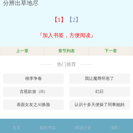
分辨出草地尽
【1】
【2】
『加入书签，方便阅读』
上一章
章节列表
下一章
热门推荐
桃李争春
我让魔尊怀崽了
含苞欲放（H）
幻日
表面女友之AI换脸
认识十多天便操了同事她妈
首页
我的书架
阅读记录
顶部↑