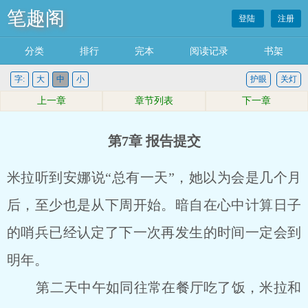
笔趣阁
登陆
注册
分类
排行
完本
阅读记录
书架
字:
大
中
小
护眼
关灯
上一章
章节列表
下一章
第7章 报告提交
米拉听到安娜说“总有一天”，她以为会是几个月
后，至少也是从下周开始。暗自在心中计算日子
的哨兵已经认定了下一次再发生的时间一定会到
明年。
第二天中午如同往常在餐厅吃了饭，米拉和