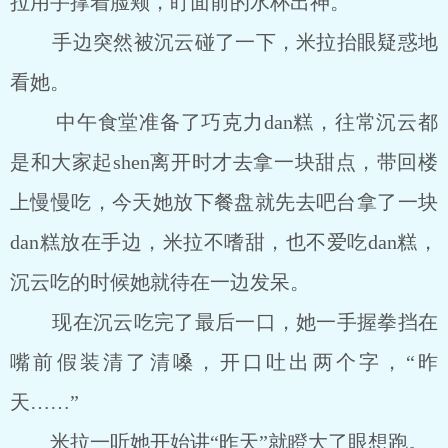
拉用手撑着脸颊，盯面前的水杯出神。
手边突然被沉云碰了一下，米拉抬眼疑惑地
看她。
中午食堂准备了巧克力dan糕，往常沉云都
是和大家起shen离开时才去拿一块甜点，带回楼
上慢慢吃，今天她放下餐盘就先去吧台拿了一块
dan糕放在手边，米拉不嗜甜，也不爱吃dan糕，
沉云吃的时候她就待在一边发呆。
现在沉云吃完了最后一口，她一手握拳挡在
嘴前假装清了清嗓，开口吐出两个字，“昨
天……”
米拉一听她开始讲“昨天”就瞪大了眼想跑。