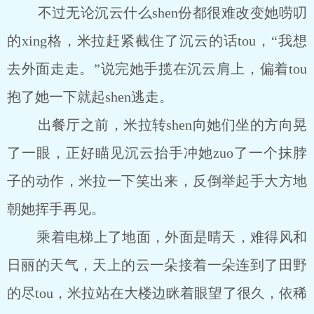
不过无论沉云什么shen份都很难改变她唠叨
的xing格，米拉赶紧截住了沉云的话tou，“我想
去外面走走。”说完她手揽在沉云肩上，偏着tou
抱了她一下就起shen逃走。
出餐厅之前，米拉转shen向她们坐的方向晃
了一眼，正好瞄见沉云抬手冲她zuo了一个抹脖
子的动作，米拉一下笑出来，反倒举起手大方地
朝她挥手再见。
乘着电梯上了地面，外面是晴天，难得风和
日丽的天气，天上的云一朵接着一朵连到了田野
的尽tou，米拉站在大楼边眯着眼望了很久，依稀