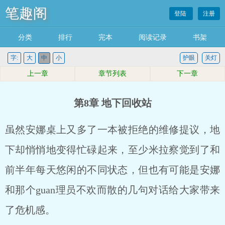
笔趣阁
登陆
注册
分类
排行
完本
阅读记录
书架
字:
大
中
小
护眼
关灯
上一章
章节列表
下一章
第8章 地下回收站
虽然安娜桌上又多了一本被拒绝的维修提议，地
下却悄悄地变得忙碌起来，至少米拉察觉到了和
前半年每天悠闲的不同状态，但也有可能是安娜
和那个guan理员不欢而散的几句对话给大家带来
了危机感。